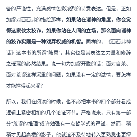
备的严谨性，充满感情色彩浓烈的诗意表达。但是，正如
加缪对西西弗的描绘那样，
如果站在诸神的角度，你会觉
得这家伙太狡诈，如果你站在人间的立场，那么面向诸神
的狡诈实则是一种戏弄权威的机智。
同样的，《西西弗神
话》这本书的所谓“随意”，其实也是其表达之力量和修辞
之璀璨的必然结果。说一句为加缪开脱的话：面对自杀、
面对荒谬这样沉重的问题，如果没有一定的激情，要怎样
才能撑得起来呢？
所以，我们在阅读的时候，也不必把本书的四个部分看成
逻辑上紧密相扣的几个论证环节。严格说来，只有第一部
分“荒谬的推理”或许勉强有一点哲学式的严谨，然而，稍
稍才见起高楼的影子，他就迫不及待地转入更熟悉也更擅