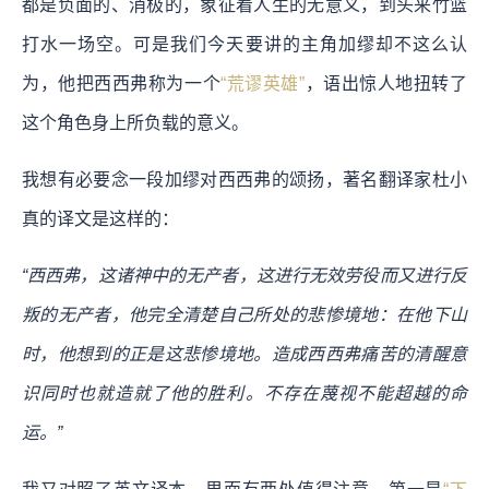
都是负面的、消极的，象征着人生的无意义，到头来竹篮
打水一场空。可是我们今天要讲的主角加缪却不这么认
为，他把西西弗称为一个
“荒谬英雄”
，语出惊人地扭转了
这个角色身上所负载的意义。
我想有必要念一段加缪对西西弗的颂扬，著名翻译家杜小
真的译文是这样的：
“西西弗，这诸神中的无产者，这进行无效劳役而又进行反
叛的无产者，他完全清楚自己所处的悲惨境地：在他下山
时，他想到的正是这悲惨境地。造成西西弗痛苦的清醒意
识同时也就造就了他的胜利。不存在蔑视不能超越的命
运。”