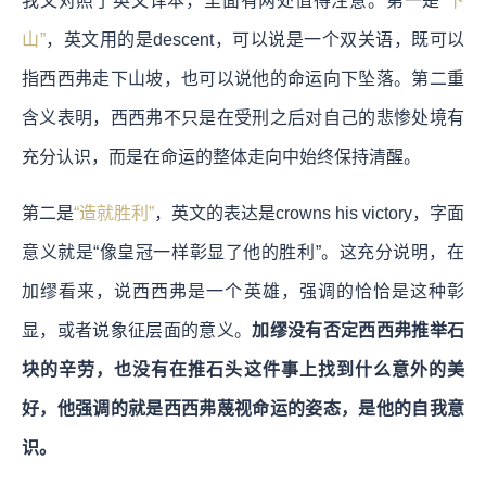
我又对照了英文译本，里面有两处值得注意。第一是
“下
山”
，英文用的是descent，可以说是一个双关语，既可以
指西西弗走下山坡，也可以说他的命运向下坠落。第二重
含义表明，西西弗不只是在受刑之后对自己的悲惨处境有
充分认识，而是在命运的整体走向中始终保持清醒。
第二是
“造就胜利”
，英文的表达是crowns his victory，字面
意义就是“像皇冠一样彰显了他的胜利”。这充分说明，在
加缪看来，说西西弗是一个英雄，强调的恰恰是这种彰
显，或者说象征层面的意义。
加缪没有否定西西弗推举石
块的辛劳，也没有在推石头这件事上找到什么意外的美
好，他强调的就是西西弗蔑视命运的姿态，是他的自我意
识。