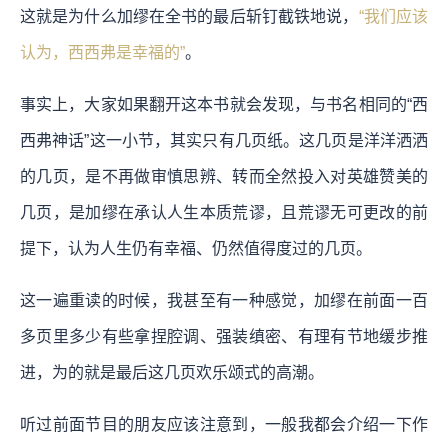
这就是为什么加缪在全书的最后斩钉截铁地说，
“我们应该
认为，西西弗是幸福的”
。
事实上，大家如果翻开这本书就会发现，与书名相同的“西
西弗神话”这一小节，其实只有几页纸。这几页是洋洋洒洒
的几页，是不再做审慎思辨、转而全然投入对英雄赞美的
几页，是加缪在承认人生本质荒谬，且荒谬无可更改的前
提下，认为人生仍有幸福、仍然值得度过的几页。
这一遍重读的时候，我甚至有一种感觉，加缪在前面一百
多页里多少有些拿捏腔调、强装缜密、有理有节地缓步推
进，为的就是最后这几页欢乐颂式的高潮。
听过前面节目的朋友应该注意到，一般我都会介绍一下作