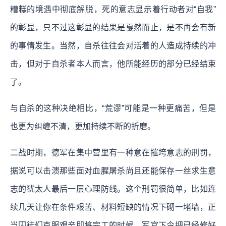
糟糕的境遇中彻底解脱，死的意志显示着行动者对“自我”
的彰显，只不过这彰显的结果是戛然而止，是不再会有新
的事情发生。
当然，自杀往往会对活着的人造成持续的冲
击，但对于自杀者本人而言，他所能经历的部分已经结束
了。
与自杀的这种决绝相比，“荒谬”可能是一种更痛苦，但是
也更为纠缠不清，更加持续不断的折磨。
二战时期，德军在集中营里有一种意在摧垮意志的刑罚，
据说可以击溃那些面对血腥屠杀尚且还能保存一丝求生意
志的犹太人最后一层心理防线。这个刑罚很简单，比如连
续几天让你在条件艰苦、材料短缺的情况下砌一堵墙，正
当囚徒们克服艰辛即将完工的时候，军官下令把已经修好