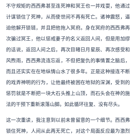
不守规矩的西西弗甚至连死神和冥王也一并戏耍，他通过
计谋锁住了死神，从而使世间不再有死亡。诸神震怒，逼
迫他解开锁链，并且把他拖入冥府。身在冥府的西西弗再
次骗过冥王，他以惩戒妻子的名义返回人间，但是用加缪
的话说，返回人间之后，再次目睹日月星辰、再次感受和
风煦雨，西西弗流连忘返，不但把复仇的事情置之脑后，
而且还实实在在地纵情山水了很多年。正是这种接连不断
的戏弄神明的行为，让他最终被困在地狱的深渊，受到的
惩罚就是不断把一块大石头推上山顶，而石头会在神的施
法的干预下重新滚落山脚。如此循环往复、没有尽头。
这一次重读，我注意到以前未曾留意的一个细节。西西弗
锁住死神，人间从此再无死亡，对这个局面反应最为激烈