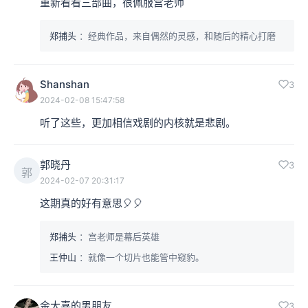
重新看看三部曲，很佩服宫老师
郑捕头
：经典作品，来自偶然的灵感，和随后的精心打磨
Shanshan
3
2024-02-08 15:47:58
听了这些，更加相信戏剧的内核就是悲剧。
郭晓丹
3
郭
2024-02-07 20:31:17
这期真的好有意思🎈🎈
郑捕头
：宫老师是幕后英雄
王仲山
：就像一个切片也能管中窥豹。
金大喜的男朋友
3