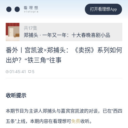
打开看理想App
共17集
郑捕头 · 一年又一年：十大春晚喜剧小品
番外丨宫凯波×郑捕头：《卖拐》系列如何
出炉？“铁三角”往事
01:45:41
5
收听提示
本期节目为主讲人郑捕头与嘉宾宫凯波的对谈，已在“西四
五条”上线，本期内容在看理想可
免费
收听。