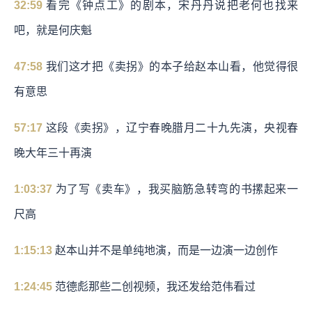
32:59
看完《钟点工》的剧本，宋丹丹说把老何也找来
吧，就是何庆魁
47:58
我们这才把《卖拐》的本子给赵本山看，他觉得很
有意思
57:17
这段《卖拐》，辽宁春晚腊月二十九先演，央视春
晚大年三十再演
1:03:37
为了写《卖车》，我买脑筋急转弯的书摞起来一
尺高
1:15:13
赵本山并不是单纯地演，而是一边演一边创作
1:24:45
范德彪那些二创视频，我还发给范伟看过