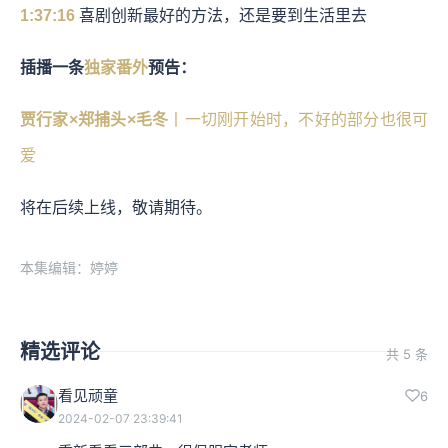
1:37:16
喜剧创新最好的方法，还是要到生活里去
插播一条
独家番外
预告：
贾行家×郑捕头×毛冬
丨一切刚开始时，不好的部分也很可
爱
将在后续上线，敬请期待。
本集编辑：婷婷
精选评论
共 5 条
看见顽童
6
2024-02-07 23:39:41