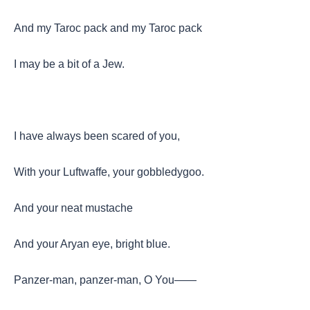
And my Taroc pack and my Taroc pack
I may be a bit of a Jew.
I have always been scared of you,
With your Luftwaffe, your gobbledygoo.
And your neat mustache
And your Aryan eye, bright blue.
Panzer-man, panzer-man, O You——