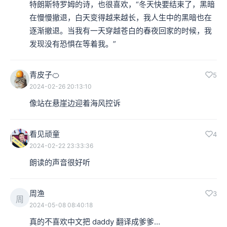
特朗斯特罗姆的诗，也很喜欢，“冬天快要结束了，黑暗
在慢慢撤退，白天变得越来越长，我人生中的黑暗也在
逐渐撤退。当我有一天穿越苍白的春夜回家的时候，我
发现没有恐惧在等着我。”
青皮子🍊
5
2024-02-26 20:13:10
像站在悬崖边迎着海风控诉
看见顽童
4
2024-02-22 23:33:36
朗读的声音很好听
周渔
3
周
2024-05-08 08:40:18
真的不喜欢中文把 daddy 翻译成爹爹…