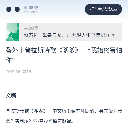
打开看理想App
共20集
蒋方舟 · 母亲与女儿：无限人生书单第16季
番外丨普拉斯诗歌《爹爹》：“我始终害怕
你”
07:56
15
文稿
普拉斯诗歌《爹爹》，中文版由蒋方舟朗诵，英文版为诗
歌作者西尔维亚·普拉斯原声朗诵。