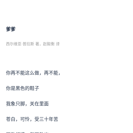
爹爹
西尔维亚·普拉斯 著，赵毅衡 译
你再不能这么做，再不能，
你是黑色的鞋子
我象只脚，关在里面
苍白，可怜，受三十年苦