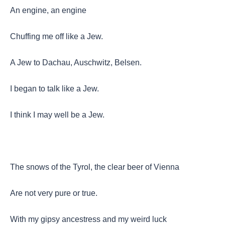
An engine, an engine
Chuffing me off like a Jew.
A Jew to Dachau, Auschwitz, Belsen.
I began to talk like a Jew.
I think I may well be a Jew.
The snows of the Tyrol, the clear beer of Vienna
Are not very pure or true.
With my gipsy ancestress and my weird luck