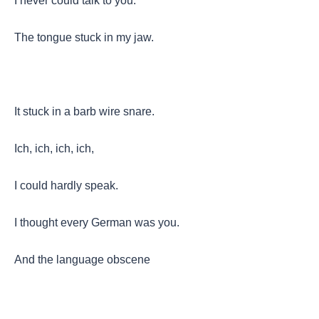
I never could talk to you.
The tongue stuck in my jaw.
It stuck in a barb wire snare.
Ich, ich, ich, ich,
I could hardly speak.
I thought every German was you.
And the language obscene