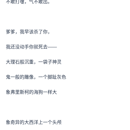
不敢打嚏，气不敢出。
爹爹，我早该杀了你，
我还没动手你就死去——
大理石般沉重，一袋子神灵
鬼一般的雕像，一个脚趾灰色
象弗里斯柯的海狗一样大
象奇异的大西洋上一个头颅