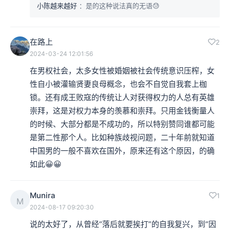
小陈越来越好
：是的这种说法真的无语😓
在路上
2
2024-03-24 12:01:56
在男权社会，太多女性被婚姻被社会传统意识压榨，女
性自小被灌输贤妻良母概念，也会不自觉自我套上枷
锁。还有成王败寇的传统让人对获得权力的人总有英雄
崇拜，这是对权力本身的羡慕和崇拜。只用金钱衡量人
的时候、大部分都是不成功的，所以特别赞同谁都可能
是第二性那个人。比如种族歧视问题，二十年前就知道
中国男的一般不喜欢在国外，原来还有这个原因，的确
如此😀😀
Munira
1
M
2024-08-17 09:20:30
说的太好了，从曾经“落后就要挨打”的自我复兴，到“因