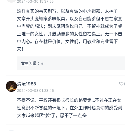
2024-03-30 15:37:55
这样真实的事实刻写，以及真诚的心声袒露，太棒了！
文章开头庞颖家爹味饭桌，以及自己能爹但不愿在家宴
中当爹的想法；到末尾阿詹说自己一不留神就成为了桌
上唯一的女性，并鼓励更多的女性留在桌上。无一不击
中内心。存在就是价值，女性们，用敬业和专业留下
来！
文星闪耀
：✊
清沄1988
1
2024-03-08 01:23:45
不得不说，平权还有很长很长的路要走…不过在现在女
性意识不断觉醒的环境下，在外工作时也真切的感受到
大家越来越厌“爹”了，忍不了一点😂