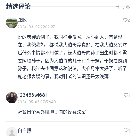
精选评论
共 17 条
郑聪
2
2024-03-07 22:12:27
说的表嫂的例子，我同样要反省。从小到大，直到现
在，我爸我妈，都说我大伯母命真好，在我大伯父发财
后什么事情都不用做了，连大伯母的孙子出生时都不需
要照顾孙子，因为大伯母的儿子有个干妈，干妈在照顾
孙子。我过去也同意这种说法，大伯母命太好了，听了
庞老师表嫂的事，我对弱者的认识还是太浅薄
123456wj681
1
2024-05-06 07:52:40
赶紧出个番外聊聊美国的反犹法案
白白摆
1