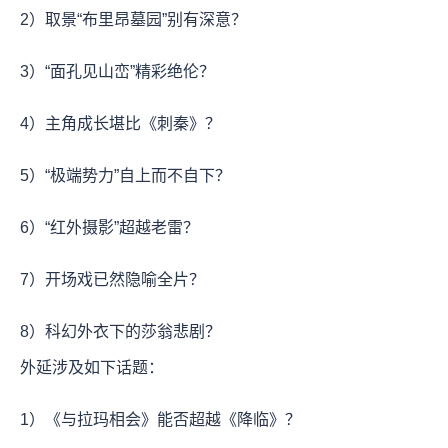
2）取景“布里昂墓园”别有深意？
3）“面孔见山峦”精彩绝伦？
4）主角成长堪比《刺秦》？
5）“极端势力”自上而不自下？
6）“红外摄影”超越老雷？
7）开场戏已然隐喻全片？
8）科幻外衣下的莎翁悲剧？
外延涉及如下话题：
1）《与拉玛相会》能否超越《降临》？