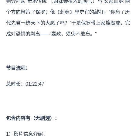
则分别从“母系传统”（姐妹会植入的预言）与“父系血脉”两
个方向鞭策了保罗；像《刺秦》里史官的敲打：“你忘了历
代先君一统天下的大愿了吗？”于是保罗带上家族魔戒，完
成对恐惧的剥离——“嬴政，须臾不敢忘。”
节目流程：
总时长：01:22:47
包含内容有（无剧透）：
1）影片信息介绍；