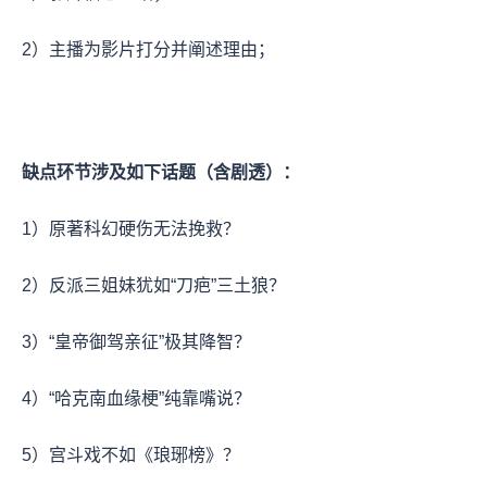
2）主播为影片打分并阐述理由；
缺点环节涉及如下话题（含剧透）：
1）原著科幻硬伤无法挽救？
2）反派三姐妹犹如“刀疤”三土狼？
3）“皇帝御驾亲征”极其降智？
4）“哈克南血缘梗”纯靠嘴说？
5）宫斗戏不如《琅琊榜》？