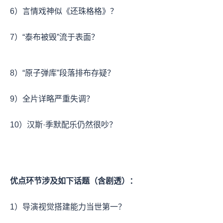
6）言情戏神似《还珠格格》？
7）“泰布被毁”流于表面？
8）“原子弹库”段落排布存疑？
9）全片详略严重失调？
10）汉斯·季默配乐仍然很吵？
优点环节涉及如下话题（含剧透）：
1）导演视觉搭建能力当世第一？