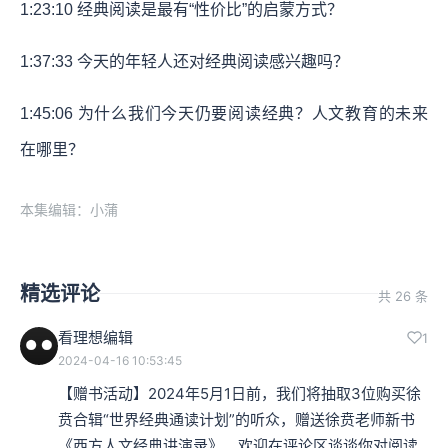
1:23:10
经典阅读是最有“性价比”的启蒙方式？
1:37:33
今天的年轻人还对经典阅读感兴趣吗？
1:45:06
为什么我们今天仍要阅读经典？人文教育的未来
在哪里？
本集编辑：小蒲
精选评论
共 26 条
看理想编辑
1
2024-04-16 10:53:45
【赠书活动】2024年5月1日前，我们将抽取3位购买徐
贲合辑“世界经典通读计划”的听众，赠送徐贲老师新书
《西方人文经典讲演录》。欢迎在评论区谈谈你对阅读