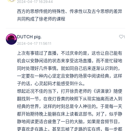
2024-04-17 16:29:44
西方的思想传统的特殊性、传承性以及古今思想的差异
共同构成了徐老师的课程
DUTCH pig.
1
2024-04-17 11:56:11
上次有事错过了直播，不过庆幸的是，这也让自己能有
机会以安静闲适的状态来享受这场直播，而不是忙碌地
同时处理好几件事情。就如同自己后来逐渐认识到的，
一定要在一种内心坚定且安静的场景中阅读经典，这样
子的话，心灵起码才能感受到什么。

想起近况不佳的当下，打开徐贲老师的《讲演录》随便
翻找到一节，在夜灯昏黄的映照下从现实抽离而进入到
经典的世界，这样的时刻总是令人神往的。于是每一天
都开始期待晚上能躺在床上读着这部书。对了，似乎静
静地阅读更适合疲惫了一日的大脑，如果是音频节目，
更喜欢走在路上，甚至忘掉了走路的实在感，每一步都