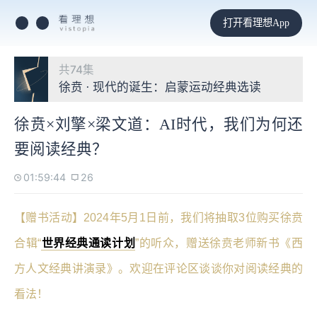
打开看理想App
共74集
徐贲 · 现代的诞生：启蒙运动经典选读
徐贲×刘擎×梁文道：AI时代，我们为何还
要阅读经典？
01:59:44
26
【赠书活动】2024年5月1日前，我们将抽取3位购买徐贲
合辑“
世界经典通读计划
”的听众，赠送徐贲老师新书《西
方人文经典讲演录》。欢迎在评论区谈谈你对阅读经典的
看法！