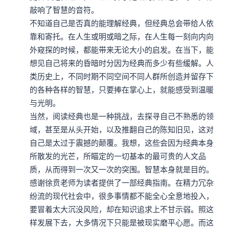
敲响了智慧的音符。

不知道自己是否真的能理解经典，但经典总会带给人依
靠和寄托。在人生或明或暗之际，在人生每一刻向内向
外窥探的时候，都能带来无论大小的启发。在当下，能
想见自己将来的昏暗时分因为经典而多少有些缓解。人
类历史上，不同时期不同空间不同人群所创造并留存下
的各种各样的智慧，只要捧在掌心上，就能感受到温暖
与光明。

当然，阅读经典也是一种挑战，去探寻自己不熟悉的领
域，甚至是从头开始，以及推翻自己的陈知旧见，这对
自己是太过于震撼的颠覆。我想，这些会因为经典本身
所散发的光芒，所瞄定的一切基本的最可贵的人文品
质，从而得到一次又一次的突围。智慧本身就是目的。

感谢徐贲老师为读者提供了一部经典指南。在精力冗杂
纷流的现代社会中，很多事情都不能全心全意地投入，
要冒着太大沉没风险，却在知识追求上不甘示弱。照这
样发展下去，大多情况下只能是被现实磨平心愿。而这