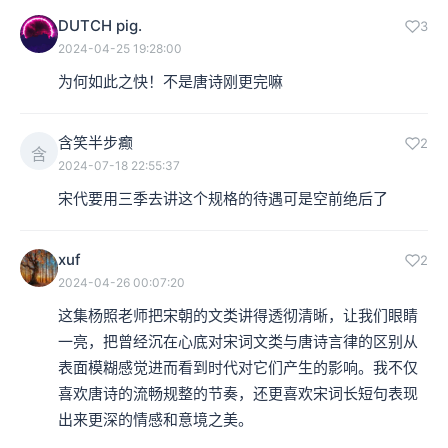
DUTCH pig.
3
2024-04-25 19:28:00
为何如此之快！不是唐诗刚更完嘛
含笑半步癫
2
含
2024-07-18 22:55:37
宋代要用三季去讲这个规格的待遇可是空前绝后了
xuf
2
2024-04-26 00:07:20
这集杨照老师把宋朝的文类讲得透彻清晰，让我们眼睛
一亮，把曾经沉在心底对宋词文类与唐诗言律的区别从
表面模糊感觉进而看到时代对它们产生的影响。我不仅
喜欢唐诗的流畅规整的节奏，还更喜欢宋词长短句表现
出来更深的情感和意境之美。