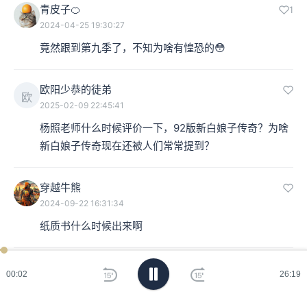
青皮子🍊
1
2024-04-25 19:30:27
竟然跟到第九季了，不知为啥有惶恐的😳
欧阳少恭的徒弟
欧
2025-02-09 22:45:41
杨照老师什么时候评价一下，92版新白娘子传奇？为啥
新白娘子传奇现在还被人们常常提到？
穿越牛熊
2024-09-22 16:31:34
纸质书什么时候出来啊
26:19
樱花胡同里
1.0
00:00
26:19
2024-07-16 18:14:20
哇不愧是宋吹的宋代（大雾）笑