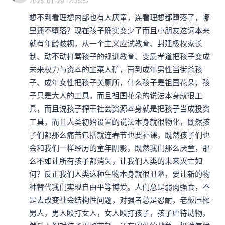
2025-01-29 12:05:57
想不到看理想内部也有人厌童，连看理想都堕落了，哪
里还不堕落？现在孩子确实变少了而且小朋友这词本来
就有年龄歧视，从一个主义应试教育、封建极权家长
制、动不动打骂孩子的规训教育、变质孝道把孩子变成
未来权力与资本的韭菜人矿，再到成年男性当街杀孩
子、成年女性把孩子关厕所，什么孩子是祖国花朵，孩
子只是大人的工具，而且祖国花朵的说法本身就很工
具，而且说孩子榨干社会资源本身就是把孩子当成投资
工具，而且人类初始设置的说法本身就很物化，既然孩
子们都那么痛苦包括就连春节也要补课，既然孩子们也
会和我们一样经历的童年阴影，既然我们那么厌童，那
么不如让所有孩子都消失，让我们人类的未来灭亡如
何？反正我们人类这种生物本身就很丑陋，要让新的物
种替代我们实现自由平等博爱。人们总是弱肉强食，不
是去改变社会结构性问题，对强者总是忍耐，老板压榨
男人，男人殴打女人，女人殴打孩子，孩子虐待动物，