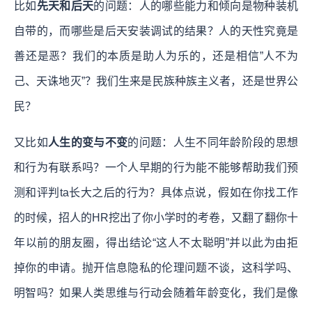
比如
先天和后天
的问题：人的哪些能力和倾向是物种装机
自带的，而哪些是后天安装调试的结果？人的天性究竟是
善还是恶？我们的本质是助人为乐的，还是相信”人不为
己、天诛地灭”？我们生来是民族种族主义者，还是世界公
民？
又比如
人生的变与不变
的问题：人生不同年龄阶段的思想
和行为有联系吗？一个人早期的行为能不能够帮助我们预
测和评判ta长大之后的行为？具体点说，假如在你找工作
的时候，招人的HR挖出了你小学时的考卷，又翻了翻你十
年以前的朋友圈，得出结论“这人不太聪明”并以此为由拒
掉你的申请。抛开信息隐私的伦理问题不谈，这科学吗、
明智吗？如果人类思维与行动会随着年龄变化，我们是像