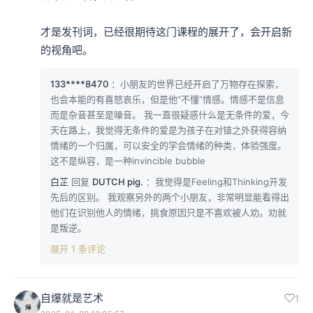
才是发刊词，已经很期待这门课程的展开了，会开启新
的视角吧。
133****8470
：小朋友的世界已经开启了万物存在探索，
也会本能的有喜怒哀乐，但是他“不懂”情感。情感不是信息
而是杂音甚至是噪音。 我一直很疑惑什么是无条件的爱，今
天在路上，我觉得无条件的爱是为孩子在对错之外获得容纳
情绪的一个归属，可以安全的学会情绪的种类，体验强度。
这不是纵容，是一种invincible bubble
白芷
回复
DUTCH pig.
：我觉得是Feeling和Thinking开发
先后的区别。 我观察另外的两个小朋友，非常明显能看得出
他们在识别他人的情绪，挑食原因只是不喜欢被人劝。劝就
是叛逆。
展开 1 条评论
自爆就是艺术
1