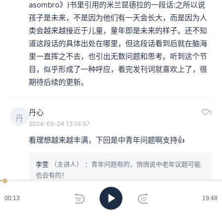
asombro》)书里引用的米兰昆德拉的一段话:之所以说
孩子是未来，不是因为他们有一天会长大，而是因为人
类会越来越接近于儿童，童年即是未来的样子。还不知
道这段话的具体出处在哪里，但这段话看到后就在脑海
里一直挥之不去，也引出无数问题和思考。听到这个节
目，似乎形成了一种呼应，看完发刊词就喜欢上了，很
期待后续的更新。
丹心
1
丹
2024-05-24 13:14:57
看理想越来越丰满，下回是中青年问题啊支持👍
李萱
（主讲人）
：青年问题有的，悄悄说中老年议题可能
也会有的！
00:14
19:48