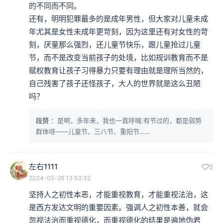
的不同而不同。

还有，明明犯罪最多的是成年男性，但大家对儿童未成
年尤其是女性未成年更苛刻，因为这里还有对女性的苛
刻，厌童那么强烈，还儿童节快乐，跟儿童抢过儿童
节，而不是改变当前孩子的处境，比如规训教育而不是
赋权教育让孩子习得暴力只要有理由就是理所当然的，
自己残害了孩子还怪孩子，大人的世界就是这么丑陋
吗？
段赟
：是啊，多年来，我也一直呼喊:有节过的，都是弱势
群体呀——儿童节、三八节、重阳节……
左右1111
5
2024-05-28 13:53:32
坚持人之初性本恶，才能重视教育，才能重视法治，这
是西方发达文明的重要因素。强调人之初性本善，就会
忽视法治而重视德化，而重视德化的结果是遍地伪君