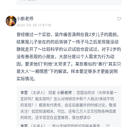
小新老师
2024-05-30 11:47:18
曾经做过一个实验，装作痛苦滴倒在我2岁儿子的面前。
结果我儿子坐在的的后背骑了一阵子马之后发现我没动
静就走开了～比较科学的认识试验也尝试过，对于2岁的
没有善恶观的小朋友，大部分是以个人需求为行为动
因。要求他们“利他”太苛求了。某些看似的“善行”其实只
是大人“一厢情愿”下的解读。样本要足够多才更能说明
实际情况。
李萱
（主讲人）
回复
小新老师
：您提出的点（大样本量一
定好吗？能实现吗？怎么对待研究中和个人观点/体验不同
的发现？）都很有代表性，会在后面番外的时候讨论，敬请
关注！如您知道相关、可比、还有几万人交叉控制各种因素
的研究，还辛苦您在这里推荐，我也想读😊
李萱
（主讲人）
：所以支持您的结论的样本量是……1？