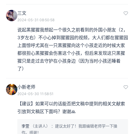
三文
2024-05-31 08:50:58
说起黑猩猩我想起一个很久之前看到的外国小朋友（2，
3岁左右）不小心掉到猩猩园的视频，大人们都在猩猩园
上面惊呼尤其在一只黑猩猩向这个小孩走近的时候大家
都很担心黑猩猩会伤害这个小孩，但后来发现这只黑猩
猩只是走过去守护在小孩身边（因为当时小孩还睡着
了）
小新老师
2024-05-30 11:58:51
【建议】如果可以的话能否把文稿中提到的相关文献索
引放到文稿区下面吗？谢谢🙏
李萱
（主讲人）
：建议太好了！我跟编辑老师学一下操
作。感谢！