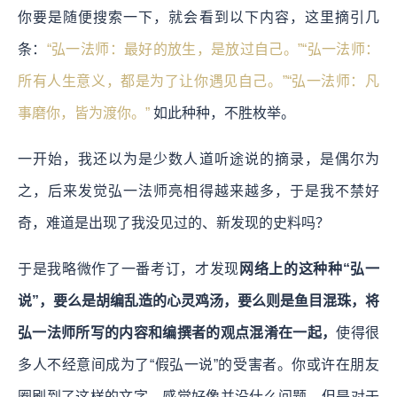
你要是随便搜索一下，就会看到以下内容，这里摘引几
条：
“弘一法师：最好的放生，是放过自己。”“弘一法师：
所有人生意义，都是为了让你遇见自己。”“弘一法师：凡
事磨你，皆为渡你。”
如此种种，不胜枚举。
一开始，我还以为是少数人道听途说的摘录，是偶尔为
之，后来发觉弘一法师亮相得越来越多，于是我不禁好
奇，难道是出现了我没见过的、新发现的史料吗？
于是我略微作了一番考订，才发现
网络上的这种种“弘一
说”，要么是胡编乱造的心灵鸡汤，要么则是鱼目混珠，将
弘一法师所写的内容和编撰者的观点混淆在一起，
使得很
多人不经意间成为了“假弘一说”的受害者。你或许在朋友
圈刷到了这样的文字，感觉好像并没什么问题，但是对于