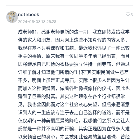
notebook
3
2024-06-08 13:25:28
成老师好，感谢老师更新的这一期，我立即转发给我学
佛的家人和朋友，因为网上这些不知真假的内容太多，
我现在基本只看课程和书籍。最近我也遇见了一件比较
相关的事情，原来我有一位同学多年前已经出家，而且
即将继承自己师傅的衣钵要独立住持一间寺庙，但通过
详细了解才知道他们所谓的“出家”其实跟民间做生意差
不多，明面上虽是正规寺庙，实际上很多人是因为生计
而加入这种假僧团，做着各种像模像样的仪式，因此也
赚到了巨量的财富。其实这种现象在各个行业都很常
见，我也曾因此而对这个社会灰心失望，但后来逐渐意
识到人的一生应该专注于去走自己选择的道路，而不是
仅仅期待一种美丽愿景的降临。我想他们之所以会让人
感觉是一种并不高明的行骗，其实正是因为在很多人难
以安顿自己的身心，才会被如此轻易的鱼目混珠，曾经