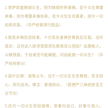
2.菩萨若能随顺众生，则为随顺供养诸佛。若于众生尊重
承事，则为尊重承事如来。若令众生生欢喜者，则令一切
如来欢喜。（华严经普贤行愿品）
3.我若多瞋及怨结者，十方现在诸佛世尊皆应见我，当作
是念：云何此人欲求菩提而生瞋恚及以怨结？此愚痴人，
以瞋恨故，于自诸苦不能解脱，何由能救一切众生？（华
严经修慈分）
4.迦叶白佛：我等从今，当于一切众生生世尊想。若生轻
心，则为自伤。佛言：善哉快论。（首楞严三昧经依宝王
论节文）
5.应代一切众生受加毁辱，恶事向自己，好事与他人。