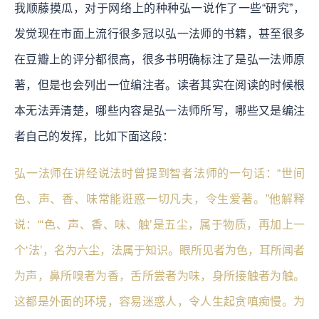
我顺藤摸瓜，对于网络上的种种弘一说作了一些“研究”，
发觉现在市面上流行很多冠以弘一法师的书籍，甚至很多
在豆瓣上的评分都很高，很多书明确标注了是弘一法师原
著，但是也会列出一位编注者。读者其实在阅读的时候根
本无法弄清楚，哪些内容是弘一法师所写，哪些又是编注
者自己的发挥，比如下面这段：
弘一法师在讲经说法时曾提到智者法师的一句话：“世间
色、声、香、味常能诳惑一切凡夫，令生爱著。”他解释
说：“‘色、声、香、味、触’是五尘，属于物质，再加上一
个‘法’，名为六尘，法属于知识。眼所见者为色，耳所闻者
为声，鼻所嗅者为香，舌所尝者为味，身所接触者为触。
这都是外面的环境，容易迷惑人，令人生起贪嗔痴慢。为