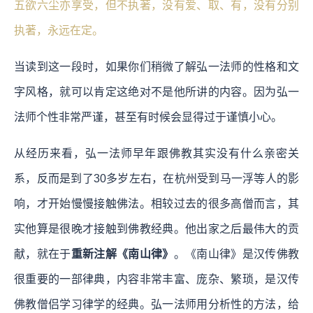
五欲六尘亦享受，但不执著，没有爱、取、有，没有分别
执著，永远在定。
当读到这一段时，如果你们稍微了解弘一法师的性格和文
字风格，就可以肯定这绝对不是他所讲的内容。因为弘一
法师个性非常严谨，甚至有时候会显得过于谨慎小心。
从经历来看，弘一法师早年跟佛教其实没有什么亲密关
系，反而是到了30多岁左右，在杭州受到马一浮等人的影
响，才开始慢慢接触佛法。相较过去的很多高僧而言，其
实他算是很晚才接触到佛教经典。他出家之后最伟大的贡
献，就在于
重新注解《南山律》
。《南山律》是汉传佛教
很重要的一部律典，内容非常丰富、庞杂、繁琐，是汉传
佛教僧侣学习律学的经典。弘一法师用分析性的方法，给