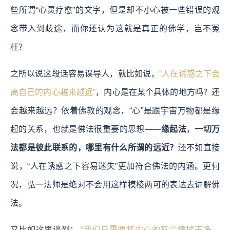
些所谓“心灵疗愈”的文字，但是却不小心被一些错误的观
念带入到歧途，而你还认为这就是真正的佛学，岂不冤
枉？
之所以说这段话容易误导人，就比如说，
“人在诱惑之下会
离自己的内心越来越远”
，内心是在某个具体的地方吗？还
会越来越远？依着佛教的观念，“心”是跟宇宙万物都是缘
起的关系，也就是佛法很重要的思想——
缘起法
，
一切万
法都是彼此联系的，哪里有什么所谓的远近？
还不如直接
说，“人在诱惑之下容易迷失”更加符合佛法的内涵。更何
况，弘一法师是绝对不会用这样模棱两可的表达去讲解佛
法。
又比如这里谈到：
“我们只需要将内心的灰尘擦拭干净，