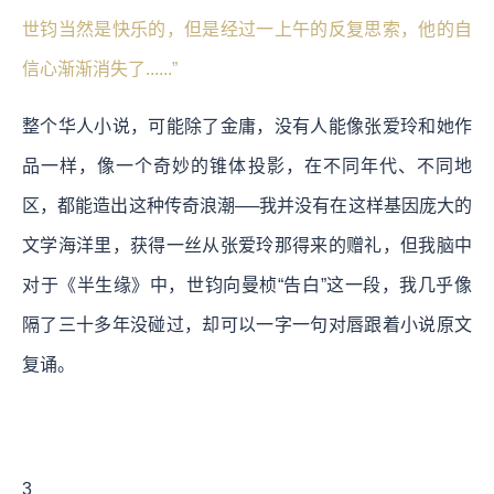
世钧当然是快乐的，但是经过一上午的反复思索，他的自
信心渐渐消失了......”
整个华人小说，可能除了金庸，没有人能像张爱玲和她作
品一样，像一个奇妙的锥体投影，在不同年代、不同地
区，都能造出这种传奇浪潮──我并没有在这样基因庞大的
文学海洋里，获得一丝从张爱玲那得来的赠礼，但我脑中
对于《半生缘》中，世钧向曼桢“告白”这一段，我几乎像
隔了三十多年没碰过，却可以一字一句对唇跟着小说原文
复诵。
3