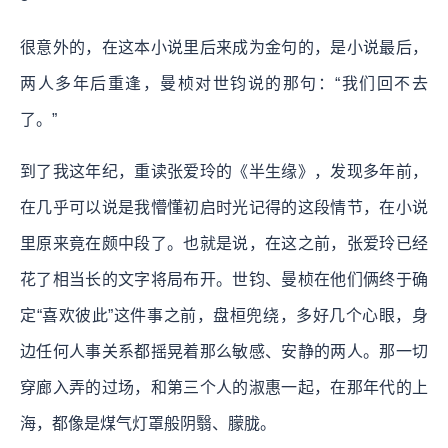
很意外的，在这本小说里后来成为金句的，是小说最后，
两人多年后重逢，曼桢对世钧说的那句：“我们回不去
了。”
到了我这年纪，重读张爱玲的《半生缘》，发现多年前，
在几乎可以说是我懵懂初启时光记得的这段情节，在小说
里原来竟在颇中段了。也就是说，在这之前，张爱玲已经
花了相当长的文字将局布开。世钧、曼桢在他们俩终于确
定“喜欢彼此”这件事之前，盘桓兜绕，多好几个心眼，身
边任何人事关系都摇晃着那么敏感、安静的两人。那一切
穿廊入弄的过场，和第三个人的淑惠一起，在那年代的上
海，都像是煤气灯罩般阴翳、朦胧。