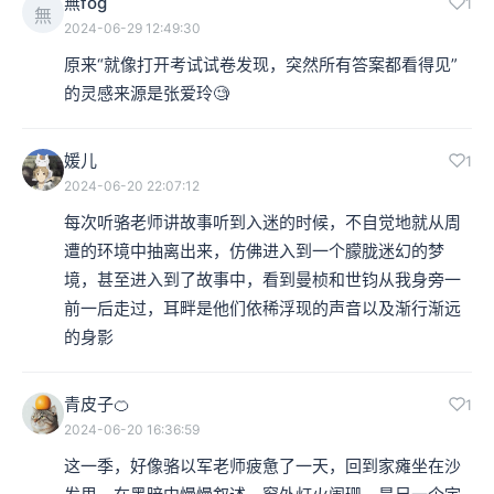
無fog
1
無
2024-06-29 12:49:30
原来“就像打开考试试卷发现，突然所有答案都看得见”
的灵感来源是张爱玲🧐
媛儿
1
2024-06-20 22:07:12
每次听骆老师讲故事听到入迷的时候，不自觉地就从周
遭的环境中抽离出来，仿佛进入到一个朦胧迷幻的梦
境，甚至进入到了故事中，看到曼桢和世钧从我身旁一
前一后走过，耳畔是他们依稀浮现的声音以及渐行渐远
的身影
青皮子🍊
1
2024-06-20 16:36:59
这一季，好像骆以军老师疲惫了一天，回到家瘫坐在沙