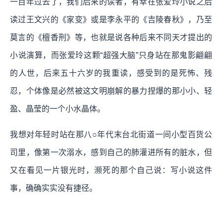
一百年过去了，我们后来的读者，有幸在张爱玲小说之后
读过王文兴的《家变》或是李永平的《吉陵春秋》，乃至
莫言的《檀香刑》等，也就是说各种后来不同天才提出的
小说演算，而张爱玲这颗“超强大脑”只身站在那鬼影翩翩
的人世，后来五十六岁的我重读，感受到的是死怖、残
忍，个体像是必然被这文明崩解的暴力捏爆的那小小、轻
盈、晶莹的一个小水晶体。
我想对年轻时站在那八○年代末台北街道一间小型百货公
司里，像第一次溺水，感到自己的肺灌进所有的脏水，但
又在看见一片银光时，濒死的那个自己说：写小说这件
事，确确实实没有捷径。