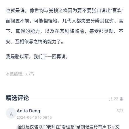
也就是说，像世钧与曼桢这样因为要不要张口说出“喜欢”
而搁置不前，可能慢慢地，几代人都失去分辨其优劣、高
下、真假的能力，以及在悲剧降临前，感受那灵动、不
安、互相依靠之情的能力了。
我是骆以军，我们下一回再说。
本集编辑：小马
精选评论
共 22 条
Anita Deng
7
A
2024-06-15 10:06:16
强烈建议骆以军老师在“看理想”录制张爱玲有声书☺️文