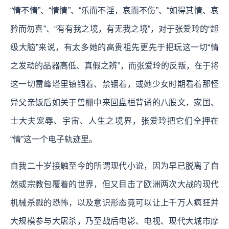
“情不情”、“情情”、“乐而不淫，哀而不伤”、“如得其情、哀
矜而勿喜”、“有有我之境，有无我之境”，对于张爱玲的“超
级大脑”来说，有太多她的高贵祖先更先于把玩这一切“情
之发动的品器高低、真假之辨”，而张爱玲的反叛，在于将
这一切雷峰塔里镇锢着、禁锢着，或她少女时期看着那怪
异父亲饭后如关于兽栅中来回盘桓背诵的八股文，家国、
士大夫宠辱、宇宙、人生之境界，张爱玲把它们全押在
“情”这一个电子轨迹里。
自我二十岁接触至今的所谓现代小说，因为早已脱离了自
然或宗教包覆着的世界，但又目击了欧洲两次大战的现代
机械杀戮的恐怖，以及意识形态竟可以让上千万人疯狂并
大规模参与大屠杀，乃至战后电影、电视、现代大城市摩