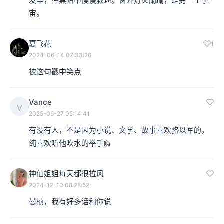
发里，在黑暗中慢慢叙述。窗外灯火阑珊，是另一个宇
宙。
夏飞花
1
2024-06-14 07:33:26
被这句戳中笑点
Vance
V
2025-06-27 05:14:41
有没有人，不是因为小说、文学、故事喜欢骆以军的，
纯喜欢听他吹水的举手🙋
神仙姐姐每天都很拉风
2024-12-10 08:28:52
曼桢，我有好多话和你说