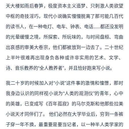
天大楼如雨后春笋，极度资本主义造梦、只刺激人类欲望
中枢的奇技淫巧，现代小说确实慢慢脱离了那可能几百代
的读书人，在一种电灯、电车、钟表、电话......都还没发明
的光晕缓慢之境，所探索、所玩味的，与时间盘桓、弯曲
出哀感的审美大卷宗，他们都被放到一边去了。二十世纪
上半叶很难再出现身负各种或许非实用的艺术、文学、
诗、音乐教养的“全人教养者”，并且恰好跑来写小说。
我二十岁的时候加入对“小说”这件事的激情和憧憬，那时
我身边认识的同样视小说为“人类的观测仪”的青年，心中
的英雄，已变成写《百年孤寂》的马尔克斯和他那些拉美
小说天才同伴们了。 他们必然在大学毕业后，穷到一条裤
子穿一年不换，最重要是要当记者，以一种半人类学家的