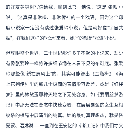
的好友黄锦树写信给我，聊到此书，他说：“这是‘张派’小
说。 ”这真是非常棒、非常传神的一个戏语，因为这个印
度小说家一定没有读过张爱玲小说，但是就好像“宇宙共
振”，在我们这样的“张迷”来看，她写的就是“张派”小说。
但放眼整个世界，二十世纪那许多了不起的小说家，却少
有像张爱玲一样将许多细节绣在人看不见的布鞋底。张爱
玲那些像“绣在屏风上”的，其实可能源出《金瓶梅》《海
上花列传》里的那几个极简的表情形容反差，或是《红楼
梦》里的林黛玉那种天地之下无处容身，如《爱丽丝梦游
记》中那无法在变态中快速变脸，在层层累聚的女生互相
绞杀的棋局中展演出的纯真。她的最纯真理想态，就是昏
蒙蒙、湿淋淋──一直到在王安忆的《考工记》中我们才又