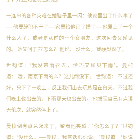
一连串的各种灾难在她脑子里一闪：他家里出了什么事了
──他要辞职不干了──家里给他订了婚了──他爱上了一个
什么人了，或者是从前的一个女朋友，这次回去又碰见
的。 她又问了声‘怎么？‘他说：‘没什么。’她便默然了。
世钧道：‘我没带雨衣去，恰巧又碰见下雨’。曼桢
道：‘哦，南京下雨的么？这儿倒没下。’世钧道：‘不过还
好，只下了一晚上，反正我们出去玩总是在白天。不过我
们晚上也出去的，下雨那天也出去的。’他发现自己有点语
无伦次，就突然停止了。
曼桢倒有点急起来了，望着他笑道：‘你怎么了？’世钧
道：‘没什么。──曼桢，我有话跟你说。’曼桢道：‘你说