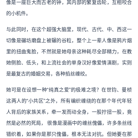
像是一座巨大而古老的钟，其内部的繁复齿轮，互相咬合
的小机件。
与此同时，在这个超强大脑里，现代、古代、中、西这一
切像是碾坊磨盘上被辗的谷粒，整个上一辈人像是鸦片烟
里的扭曲鬼脸，不然就是她母亲这种耗尽全部精力，在教
她侧脸、低头，和上流社会的单身汉好像爱情演剧，实则
是最复古的婚姻交易，各种掐丝缠绞。
她可是在设想一种“纯真之爱”的极难之境？在世钧、曼桢
这两人的“小共区”之外，所有编织缠绕的在那个年代年轻
人背后的家族关系，牵一发而动全身，一股拧扭一股，竟
然是必然的死局， 很像是漫画中的缠丝傀儡，许多条丝线
错织着，如果你是那只傀儡，根本无法对抗。但她要在那