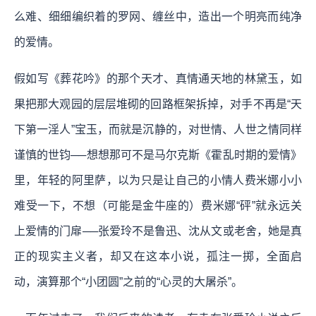
么难、细细编织着的罗网、缠丝中，造出一个明亮而纯净
的爱情。
假如写《葬花吟》的那个天才、真情通天地的林黛玉，如
果把那大观园的层层堆砌的回路框架拆掉，对手不再是“天
下第一淫人”宝玉，而就是沉静的，对世情、人世之情同样
谨慎的世钧──想想那可不是马尔克斯《霍乱时期的爱情》
里，年轻的阿里萨，以为只是让自己的小情人费米娜小小
难受一下，不想（可能是金牛座的）费米娜“砰”就永远关
上爱情的门扉──张爱玲不是鲁迅、沈从文或老舍，她是真
正的现实主义者，却又在这本小说，孤注一掷，全面启
动，演算那个“小团圆”之前的“心灵的大屠杀”。