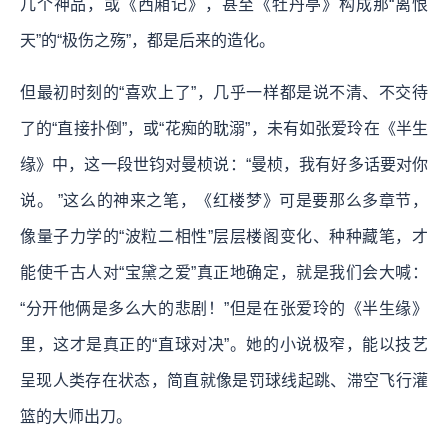
几个神品，或《西厢记》，甚至《牡丹亭》构成那“离恨
天”的“极伤之殇”，都是后来的造化。
但最初时刻的“喜欢上了”，几乎一样都是说不清、不交待
了的“直接扑倒”，或“花痴的耽溺”，未有如张爱玲在《半生
缘》中，这一段世钧对曼桢说：“曼桢，我有好多话要对你
说。 ”这么的神来之笔，《红楼梦》可是要那么多章节，
像量子力学的“波粒二相性”层层楼阁变化、种种藏笔，才
能使千古人对“宝黛之爱”真正地确定，就是我们会大喊：
“分开他俩是多么大的悲剧！”但是在张爱玲的《半生缘》
里，这才是真正的“直球对决”。她的小说极窄，能以技艺
呈现人类存在状态，简直就像是罚球线起跳、滞空飞行灌
篮的大师出刀。