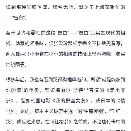
读到那种失魂落魄、魂兮无所、飘荡于上海某街角的
──“告白”。
至于世钧和曼桢的这段“告白” ──“告白”其实是现代的粗
俗、幼稚的坏品味，但张爱玲那样手完全不抖地兜着写，
两人像两只小麻雀在小小的相遇的枝桠上轻声啁啾，老实
地绕圈子。
很多年后，我也有看到哭得稀哩哗啦的、所谓“就是能煽到
你的情”的电影，譬如梅丽尔·斯特里普演的《走出非
洲》，譬如韩国电影《我的野蛮女友》，或日本的《情
书》。是的，资本主义极万中选一的“生离死别”、“千红一
哭”，或反过来想，在《红楼梦》之前的，不论唐传奇中的