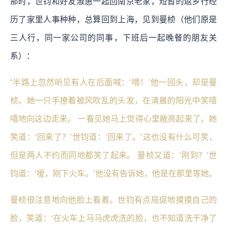
那时，世钧和好友淑惠一起回南京老家，短暂的返乡行经
历了家里人事种种，总算回到上海，见到曼桢（他们原是
三人行，同一家公司的同事，下班后一起晚餐的朋友关
系）：
“半路上忽然听见有人在后面喊：‘喂！’他一回头，却是曼
桢。她一只手撩着被风吹乱的头发，在清晨的阳光中笑嘻
嘻地向这边走来。 一看见她马上觉得心里敞亮起来了。她
笑道：‘回来了？’世钧道：‘回来了。’这也没有什么可笑，
但是两人不约而同地都笑了起来。 曼桢又道：‘刚到？’世
钧道：‘嗳，刚下火车。’他没有告诉她，他是在那里等她。
曼桢很注意地向他脸上看着。世钧有点局促地摸摸自己的
脸，笑道：‘在火车上马马虎虎洗的脸，也不知道洗干净了