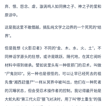
弃、恨、怨念、虐，漩涡鸣人如同佛之子、神之子的爱和
原谅中。
这是我这里不敢僭越，搞乱纯文学之边界的一个死死的“结
界”。
但是我想《火影忍者》不同的“金、木、水、火、土”，不
同神话学源头的狂想，或许是跳跃、隔代地，在其它阅听
材料中得到继承。譬如说里头有一种很邪门的忍术，叫做
“尸鬼封印”。另一种也是很怪的，可以让早已经死去的祖
先像“湘西赶僵尸”一样从冥界中被叫出，他们在一种死者
的沉睡状态，但会受忍术操作者的控制。我记得最开始是
大蛇丸和“第三代火忍”猿飞对决时，用了叫“秽土重生”的强