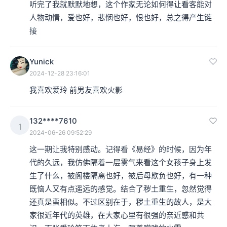
听完了我就默默地想，这个作家无论如何得让看客能对
人物动情，爱也好，悲悯也好，恨也好，总之得产生链
接
Yunick
2024-12-28 23:16:01
我喜欢爱玲 前男友喜欢火影
132****7610
1
2024-06-26 09:52:29
这一期让我特别感动。记得看《易经》的时候，因为年
代的久远，我仿佛隔着一层雾气来看这个女孩子身上发
生了什么，被阁楼隔离也好，被后母欺负也好，有一种
既恼人又有点遥远的感觉。结合了秽土重生，忽然觉得
还真是蛮相似。不过区别在于，秽土重生的故人，是大
家很近年代的英雄，在大家心里有很强的亲近感和共