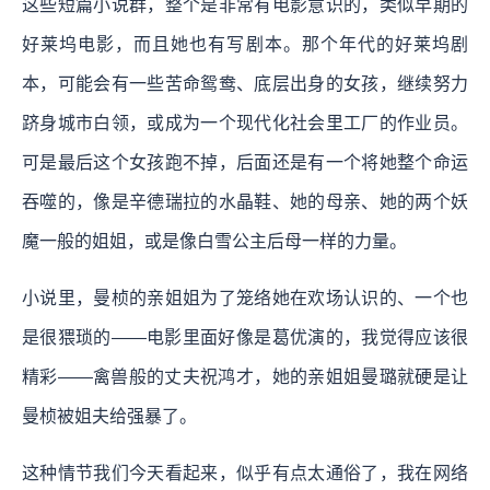
这些短篇小说群，整个是非常有电影意识的，类似早期的
好莱坞电影，而且她也有写剧本。那个年代的好莱坞剧
本，可能会有一些苦命鸳鸯、底层出身的女孩，继续努力
跻身城市白领，或成为一个现代化社会里工厂的作业员。
可是最后这个女孩跑不掉，后面还是有一个将她整个命运
吞噬的，像是辛德瑞拉的水晶鞋、她的母亲、她的两个妖
魔一般的姐姐，或是像白雪公主后母一样的力量。
小说里，曼桢的亲姐姐为了笼络她在欢场认识的、一个也
是很猥琐的——电影里面好像是葛优演的，我觉得应该很
精彩——禽兽般的丈夫祝鸿才，她的亲姐姐曼璐就硬是让
曼桢被姐夫给强暴了。
这种情节我们今天看起来，似乎有点太通俗了，我在网络