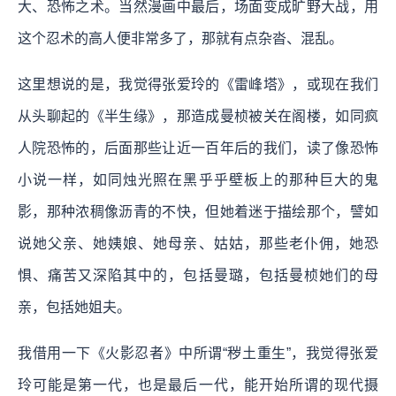
大、恐怖之术。当然漫画中最后，场面变成旷野大战，用
这个忍术的高人便非常多了，那就有点杂沓、混乱。
这里想说的是，我觉得张爱玲的《雷峰塔》，或现在我们
从头聊起的《半生缘》，那造成曼桢被关在阁楼，如同疯
人院恐怖的，后面那些让近一百年后的我们，读了像恐怖
小说一样，如同烛光照在黑乎乎壁板上的那种巨大的鬼
影，那种浓稠像沥青的不快，但她着迷于描绘那个，譬如
说她父亲、她姨娘、她母亲、姑姑，那些老仆佣，她恐
惧、痛苦又深陷其中的，包括曼璐，包括曼桢她们的母
亲，包括她姐夫。
我借用一下《火影忍者》中所谓“秽土重生”，我觉得张爱
玲可能是第一代，也是最后一代，能开始所谓的现代摄