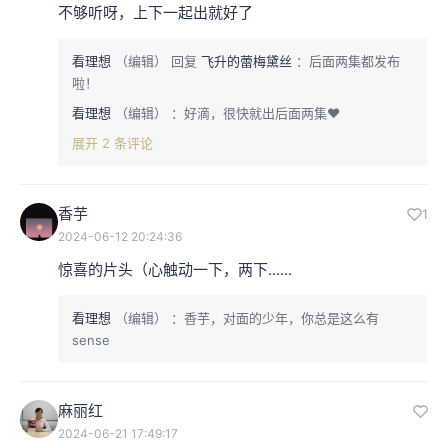
不够听呀，上下一起出就好了
看理想
（编辑）
回复
飞升的蕾梅黛丝
：后面两集都发布
啦！
看理想
（编辑）
：好滴，很快就出后面两集❤
展开 2 条评论
香芋
1
2024-06-12 20:24:36
惊喜的片头（心触动一下，两下......
看理想
（编辑）
：香芋，对面的少年，你总是这么有
sense
麻丽红
2024-06-21 17:49:17