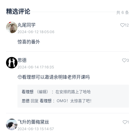
精选评论
共 6 条
丸尾同学
12
2024-06-12 18:05:06
惊喜的番外
思德
3
2024-06-14 17:16:35
🥺看理想可以邀请余明锋老师开课吗
看理想
（编辑）
：在安排的路上了哈哈
思德
回复
看理想
：OMG！太惊喜了吧！
飞升的蕾梅黛丝
1
2024-06-13 15:14:57