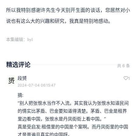
所以我特别感谢许先生今天别开生面的谈话，您居然对小
说也有这么大的兴趣和研究，我真是特别地感动。
本集编辑：hyl
精选评论
共 6 条
段赟
1
2024-07-04 06:15:47
摘:

“别人把张恨水当作不入流。其实我认为张恨水知道民间
的情实比茅盾、巴金要知道得清楚。茅盾、巴金是租界
里边看中国，张恨水是丹凤街街上看中国。”

真是受启发:租借里的中国是个案啊。而丹凤街里的中国
才是普遍且真实的中国呀。