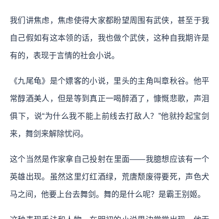
我们讲焦虑，焦虑使得大家都盼望周围有武侠，甚至于我
自己假如有这本领的话，我也做个武侠，这种自我期许是
有的，表现于言情的社会小说。
《九尾龟》是个嫖客的小说，里头的主角叫章秋谷。他平
常醇酒美人，但是等到真正一喝醉酒了，慷慨悲歌，声泪
俱下，说“为什么我不能上前线去打敌人？”他就拎起宝剑
来，舞剑来解除忧闷。
这个当然是作家拿自己投射在里面——我臆想应该有一个
英雄出现。虽然这里灯红酒绿，荒唐颓废得要死，声色犬
马之间，他要上台去舞剑。舞的是什么呢？是霸王别姬。