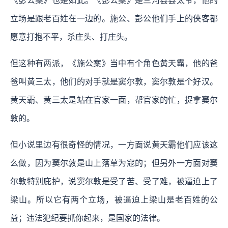
《彭公案》也是如此。《彭公案》是三河县县太爷，他的
立场是跟老百姓在一边的。施公、彭公他们手上的侠客都
愿意打抱不平，杀庄头、打庄头。
但这种有两派，《施公案》当中有个角色黄天霸，他的爸
爸叫黄三太，他们的对手就是窦尔敦，窦尔敦是个好汉。
黄天霸、黄三太是站在官家一面，帮官家的忙，捉拿窦尔
敦的。
但小说里边有很奇怪的情况，一方面说黄天霸他们应该这
么做，因为窦尔敦是山上落草为寇的；但另外一方面对窦
尔敦特别庇护，说窦尔敦是受了苦、受了难，被逼迫上了
梁山。所以它有两个立场，被逼迫上梁山是老百姓的公
益；违法犯纪要抓你起来，是国家的法律。