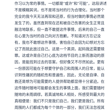
作习以为常的事情。一切都是“或许”和“可能”，这段讲述
不是模糊其词，也不是将当时的行为合理化，当时那个
完全的我今天无法再现和还原，但当时做的事情必然是
发生了的，虽然直到现在还和被自己伤害的女生正常且
融洽地联系，但一直不敢提这件事情，后来的自己一直
在心里为当时的自己向对方抱歉。不知道对方忘记没
有，我也不敢想这件事情，害怕自己会因为幻想对方忘
记了而就此放过自己。这是一个黑洞，起码我还需要赎
罪。这或许是自己打心底为这档节目的上新而激动的原
因，是能找到过去的答案，但好像又不尽然如此。更有
一份原因可能在于想要守护自己和周围人的日常，能认
识到性骚扰的随机性和普遍性，因此，无论是自律、自
救还是想为可能需要的人提供帮助都显得十分紧迫。在
这件随时随地可能都会发生的事情上面，我们需要随时
随地的未雨绸缪。若真诚地和人相处，所感受到最大的
真相便是：我们不只是我们自己，我们更是我们。所有
周围的人们都成为每个个体的一部分，我们无法忽视其