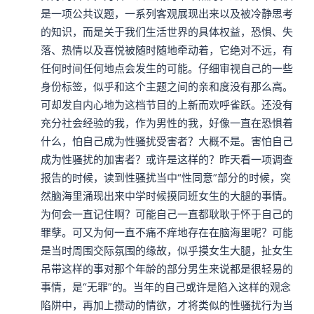
是一项公共议题，一系列客观展现出来以及被冷静思考
的知识，而是关于我们生活世界的具体权益，恐惧、失
落、热情以及喜悦被随时随地牵动着，它绝对不远，有
任何时间任何地点会发生的可能。仔细审视自己的一些
身份标签，似乎和这个主题之间的亲和度没有那么高。
可却发自内心地为这档节目的上新而欢呼雀跃。还没有
充分社会经验的我，作为男性的我，好像一直在恐惧着
什么，怕自己成为性骚扰受害者？大概不是。害怕自己
成为性骚扰的加害者？或许是这样的？昨天看一项调查
报告的时候，读到性骚扰当中“性同意”部分的时候，突
然脑海里涌现出来中学时候摸同班女生的大腿的事情。
为何会一直记住啊？可能自己一直都耿耿于怀于自己的
罪孽。可又为何一直不痛不痒地存在在脑海里呢？可能
是当时周围交际氛围的缘故，似乎摸女生大腿，扯女生
吊带这样的事对那个年龄的部分男生来说都是很轻易的
事情，是“无罪”的。当年的自己或许是陷入这样的观念
陷阱中，再加上攒动的情欲，才将类似的性骚扰行为当