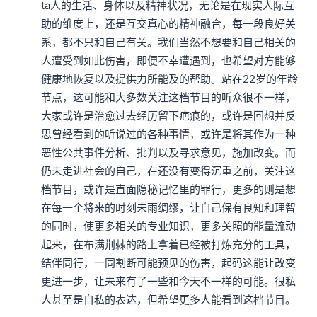
ta人的生活、身体以及精神状况，无论是在现实人际互
助的维度上，还是互交真心的精神融合，每一段良好关
系，都不只和自己有关。我们当然不想要和自己相关的
人遭受到如此伤害，即便不幸遭遇到，也希望对方能够
健康地恢复以及提供力所能及的帮助。站在22岁的年龄
节点，这可能和大多数关注这档节目的听众很不一样，
大家或许是治愈过去经历留下疤痕的，或许是回想并反
思曾经看到的听说过的各种事情，或许是将其作为一种
恶性公共事件分析、批判以及寻求意见，施加改变。而
仍未走进社会的自己，在还没有变得沉重之前，关注这
档节目，或许是直面隐秘记忆里的罪行，更多的则是想
在每一个将来的时刻未雨绸缪，让自己保有良知和理智
的同时，使更多相关的专业知识，更多关照的能量流动
起来，在布满荆棘的路上拿着已经被打炼充分的工具，
结伴同行，一同割断可能预见的伤害，起码这能让改变
更进一步，让未来有了一些和今天不一样的可能。很私
人甚至是自私的表达，但希望更多人能看到这档节目。