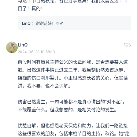
与这个节目的秋铭、各位分享嘉宾！我们太需要这个节
目了！真的！
LinQ
：谢谢蓝妹！🫶💕
LinQ
5
2024-06-28 10:58:13
前段时间有愿意主持公义的长辈问我，是否想要某人道
歉。虽然这件事情已过去三年，我当刻仍然双臂冰麻，
结痂的伤口刹那裂开。心里很感恩长者的关心，但实话
讲，我不要，也不会谅解。

伤害已然发生，一句可能都不是真心讲出的“对不起”，
不能覆盖什么。但我想要的，是相关讨论的发生。

忧愁自解，但也感恩老天保佑和助力，让我们一路链接
这些很喜欢的朋友，包括本档节目的主持，秋铭。她“绝