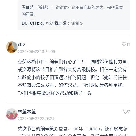
看理想
（编辑）
：谢谢你~ 这不是自私的表达，是很重要
的声音。
DUTCH pig.
回复
看理想
：谢谢☺️
xhz
11
2024-06-28 13:22:09
点赞这档节目，编辑们有心了！！！同时希望能有力量
或资源将这节目推广到各大初高级院校。相信一定会有
年龄偏小的孩子们遭遇这样的问题，但他（她）们往往
不知道要怎么发声，如何求助，向谁求助等各种困扰。
TA们也很需要这样的帮助和指导。💪
林蓝本蓝
7
2024-06-27 22:16:29
感谢节目的编辑策划夏夏、LinQ、ruicen，还有愿意参