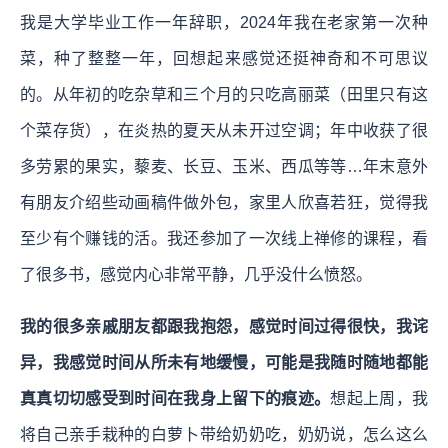
我是大学毕业工作一年辞职，2024年我在老家第一次种
菜，种了整整一年，回想起来感觉还挺神奇和不可思议
的。从年初的吃杂草和三个月的只吃高丽菜（田里只有这
个菜存货），在炎热的夏天从未开过空调；年中收获了很
多劳累的果实，藜麦、长豆、玉米、西瓜等等…年末意外
有朋友介绍些动画稿件做外包，家里人欣喜若狂，觉得我
至少有个赚钱的活。我还参加了一次线上禅修的课程，看
了很多书，感觉内心非常平静，几乎没什么愤怒。
我的很多亲戚朋友都跟我抱怨，感觉时间过得很快，我诧
异，我感觉时间从所未有地缓慢，可能是我随时随地都能
真真切切感受到时间在我身上留下的痕迹。
想起上周，我
将自己亲手栽种的白萝卜带给奶奶吃，奶奶说，怎么这么