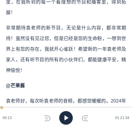
里，在我听到的每一个看理想的节目和播客里，得到拓
展！
非常期待袁老师的新节目，无论是什么内容，都非常期
待！虽然没有见过您，但是已经是您的生命粉，一想到世
界上有您的存在，我就开心雀跃！希望新的一年袁老师及
家人，还有听节目的所有的小伙伴们，都能健康平安，精
神愉悦！
@芒果酱
袁老师好，每次听袁老师的音频，都感觉暖暖的。2024年
我呢，倒霉的事不少，3年分分合合的伴侣彻底结束了；
00:13
01:21:34
终于决定放弃进入轮回的注会考试，抗战8年已经心力不