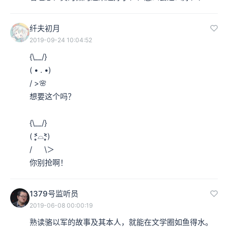
纤夫初月
2019-09-24 10:04:52
{\__/} 

( • . •)

/ >🌸

想要这个吗？

{\__/} 

( ˃̣̣̥᷄⌓˂̣̣̥᷅) 

/      \＞               

你别抢啊！
1379号监听员
2019-06-08 00:00:19
熟读骆以军的故事及其本人，就能在文学圈如鱼得水。