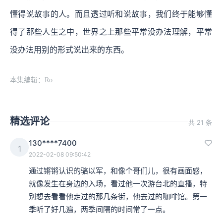
懂得说故事的人。而且透过听和说故事，我们终于能够懂
得了那些人生之中，世界之上那些平常没办法理解，平常
没办法用别的形式说出来的东西。
本集编辑：Ro
精选评论
共 21 条
130****7400
1
2022-02-08 09:50:42
通过锵锵认识的骆以军，和像个哥们儿，很有画面感，
就像发生在身边的入场，看过他一次游台北的直播，特
别想去看看他走过的那几条街，他去过的咖啡馆。第一
季听了好几遍，两季间隔的时间常了一点。