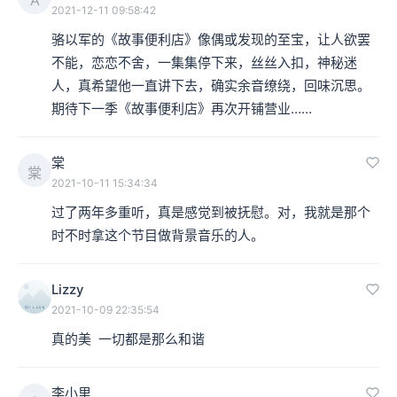
2021-12-11 09:58:42
骆以军的《故事便利店》像偶或发现的至宝，让人欲罢
不能，恋恋不舍，一集集停下来，丝丝入扣，神秘迷
人，真希望他一直讲下去，确实余音缭绕，回味沉思。
期待下一季《故事便利店》再次开铺营业……
棠
棠
2021-10-11 15:34:34
过了两年多重听，真是感觉到被抚慰。对，我就是那个
时不时拿这个节目做背景音乐的人。
Lizzy
2021-10-09 22:35:54
真的美  一切都是那么和谐
李小里