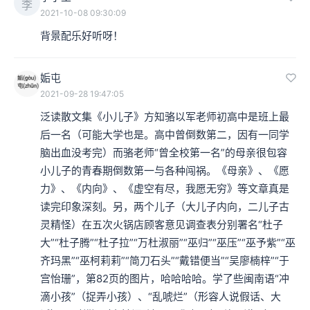
李
2021-10-08 09:30:09
背景配乐好听呀！
姤屯
2021-09-28 19:47:05
泛读散文集《小儿子》方知骆以军老师初高中是班上最
后一名（可能大学也是。高中曾倒数第二，因有一同学
脑出血没考完）而骆老师“曾全校第一名”的母亲很包容
小儿子的青春期倒数第一与各种闯祸。《母亲》、《愿
力》、《内向》、《虚空有尽，我愿无穷》等文章真是
读完印象深刻。另，两个儿子（大儿子内向，二儿子古
灵精怪）在五次火锅店顾客意见调查表分别署名“杜子
大”“杜子腾”“杜子拉”“万杜淑丽”“巫归”“巫压”“巫予紫”“巫
齐玛黑”“巫柯莉莉”“简刀石头”“戴错便当”“吴廖楠梓”“于
宫怡珊”，第82页的图片，哈哈哈哈。学了些闽南语“冲
滴小孩”（捉弄小孩）、“乱唬烂”（形容人说假话、大