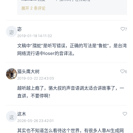
展开 2 条评论
宓
7
宓
2019-01-18 14:11:32
文稿中“孺蛇”是听写错误，正确的写法是“鲁蛇”，是台湾
网络流行语中loser的音译法。
猫头鹰大树
6
2019-03-22 22:43:05
越听越上瘾了，骆大叔的声音语调太适合讲故事了，一
直讲，不要停啊！
这木
这
2026-05-26 23:42:01
其实也不知道怎么看待这个世界，有很多人靠AI生成网