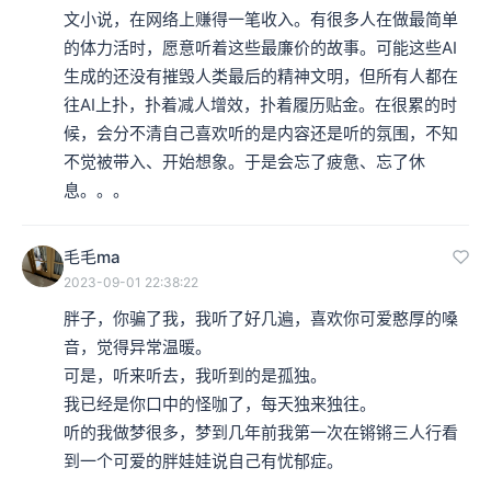
文小说，在网络上赚得一笔收入。有很多人在做最简单
的体力活时，愿意听着这些最廉价的故事。可能这些AI
生成的还没有摧毁人类最后的精神文明，但所有人都在
往AI上扑，扑着减人增效，扑着履历贴金。在很累的时
候，会分不清自己喜欢听的是内容还是听的氛围，不知
不觉被带入、开始想象。于是会忘了疲惫、忘了休
息。。。
毛毛ma
2023-09-01 22:38:22
胖子，你骗了我，我听了好几遍，喜欢你可爱憨厚的嗓
音，觉得异常温暖。

可是，听来听去，我听到的是孤独。

我已经是你口中的怪咖了，每天独来独往。

听的我做梦很多，梦到几年前我第一次在锵锵三人行看
到一个可爱的胖娃娃说自己有忧郁症。