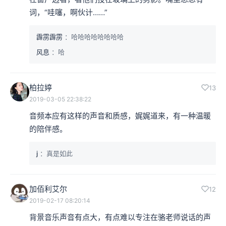
词，“哇噻，啊伙计……”
霹雳霹雳
：哈哈哈哈哈哈哈哈
风息
：哈
柏拉婷
13
2019-03-05 22:38:22
音频本应有这样的声音和质感，娓娓道来，有一种温暖
的陪伴感。
j
：真是如此
加佰利艾尔
12
2019-02-17 08:20:14
背景音乐声音有点大，有点难以专注在骆老师说话的声