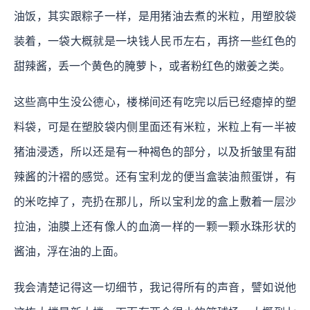
油饭，其实跟粽子一样，是用猪油去煮的米粒，用塑胶袋
装着，一袋大概就是一块钱人民币左右，再挤一些红色的
甜辣酱，丢一个黄色的腌萝卜，或者粉红色的嫩姜之类。
这些高中生没公德心，楼梯间还有吃完以后已经瘪掉的塑
料袋，可是在塑胶袋内侧里面还有米粒，米粒上有一半被
猪油浸透，所以还是有一种褐色的部分，以及折皱里有甜
辣酱的汁褶的感觉。还有宝利龙的便当盒装油煎蛋饼，有
的米吃掉了，壳扔在那儿，所以宝利龙的盒上敷着一层沙
拉油，油膜上还有像人的血滴一样的一颗一颗水珠形状的
酱油，浮在油的上面。
我会清楚记得这一切细节，我记得所有的声音，譬如说他