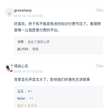
grassharp
83
g
2019-02-14 22:21:32
好喜欢。终于有不贩卖焦虑的知识付费节目了。看理想
是唯一让我愿意付费的平台。
沐霁
：说出了我的心声
jill_1125
：嗯嗯
境由心生
64
2019-01-27 13:32:23
背景音乐声音太大了，影响我们听骆先生讲故事
五五
：➕1
fei'er
：+1
展开 6 条评论