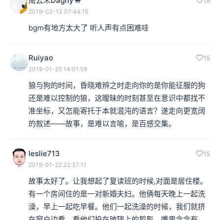
南云禾Dagny🐫
19
2019-02-13 07:44:15
bgm有地方太大了 听人声有点困难哇
Ruiyao
15
2019-01-25 14:01:59
狼与狗的时间，昏晓难辨之时走向你的是你能征服的狗
还是难以控制的狼，这暧昧的时刻甚至在意识中都找不
准坐标，又怎能寄托于本就混沌的语言？遂走向更宽阔
的叙述——故事，是难以言喻，是百感交集。
leslie713
15
2019-01-22 22:37:11
故事太好了。让我想起了复读班的时候,对面是居住楼。
有一个房间住的是一对新婚夫妇。他俩每天晚上一起洗
澡，早上一起吃早餐。他们一起洗澡的时候，我们就挤
在窗户边看，看他们投在玻璃上的剪影。嘴里念念有