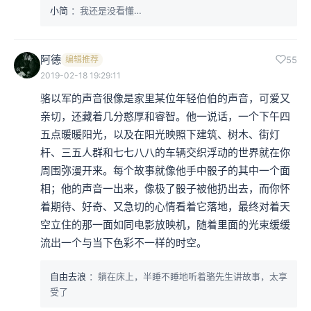
小简
：我还是没看懂…
阿德
编辑推荐
55
2019-02-18 19:29:11
骆以军的声音很像是家里某位年轻伯伯的声音，可爱又
亲切，还藏着几分憨厚和睿智。他一说话，一个下午四
五点暖暖阳光，以及在阳光映照下建筑、树木、街灯
杆、三五人群和七七八八的车辆交织浮动的世界就在你
周围弥漫开来。每个故事就像他手中骰子的其中一个面
相；他的声音一出来，像极了骰子被他扔出去，而你怀
着期待、好奇、又急切的心情看着它落地，最终对着天
空立住的那一面如同电影放映机，随着里面的光束缓缓
流出一个与当下色彩不一样的时空。
自由去浪
：躺在床上，半睡不睡地听着骆先生讲故事，太享
受了