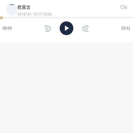
君莫言
8
2019-01-19 17:16:50
记得小时候老家泉州一到夏季雨天，那些会掉翅膀的飞
00:00
20:11
蚁虫也是好多很讨厌，可能天花板上挂满这些小东西，
有时会掉到正吃饭的碗里，有时会掉在白蜡烛上，避无
可避之处。🌙
章明
：l like it 😍😍
粉色小矮子
7
2019-07-02 12:19:43
我在网易云建了一个故事便利店，骆以军的歌单，喜欢
bgm的朋友可以去拿，这样不用找的很麻烦。会一直
听，一直更新
vinecat
：谢谢