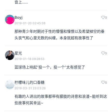
音上……
Boyj
9
2019-01-20 02:45:38
那种青少年时期对于性的懵懂和憧憬以及希望掉空的垂
头丧气和心里无数的纠缠，本身就超有故事性了
星光
9
2019-01-18 09:28:53
篮球场上响起“投一个，投一个”太有感觉了
柠檬味儿的口香糖
8
2019-03-31 23:03:26
有趣的人讲出的故事都带有朦胧的诗意和浪漫~能听到这
些故事何其幸运~