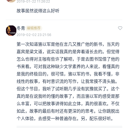
2019-01-22 11:26:22
故事居然说得这么好听
冬青
编辑推荐
2019-02-02 23:21:56
第一次知道骆以军是他在言几又推广他的新书，当天的
嘉宾是梁文道，说实话我真的是奔着道长去的。但觉得
怎么也得对主咖有些许了解吧，于是去图书馆借了他的
书来看。可对我这种缺少文学素养的人来说，看懂真的
是我的终极目的，很可惜，骆以军的书，我看不懂，非
线性的叙事，有时意识流的写作，让我常摸不清头脑。
但这个节目，我听了试听期几乎没有犹豫就买了。这个
真的是在说我听的懂的故事了，而且骆以军的感受是那
么丰富，可以把故事讲得如此立体，真的很喜欢。不仅
如此，故事的最后有时还有更深的的思考。让你跳脱出
个人体验，去感受一种普遍存在。另，配乐很好听。