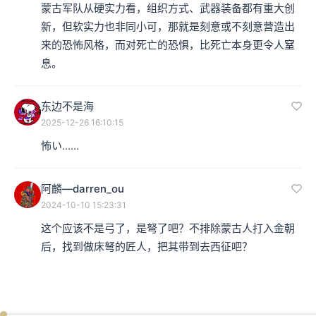
蒙古军队从硬实力看，组织方式、武器装备都有重大创
新，但软实力也非同小可，那就是刻意或不刻意营造出
来的恐怖风格，而对死亡的恐惧，比死亡本身更令人窒
息。
东边不是海
2025-12-26 16:10:15
怖い……
阿麟—darren_ou
2024-10-10 15:23:31
这个应该不是弓了，是弩了吧？不排除蒙古人打入金朝
后，找到做床弩的匠人，把其带到去西征吧？