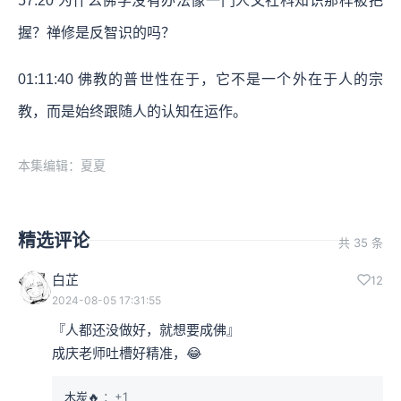
57:20 为什么佛学没有办法像一门人文社科知识那样被把
握？禅修是反智识的吗？
01:11:40 佛教的普世性在于，它不是一个外在于人的宗
教，而是始终跟随人的认知在运作。
本集编辑：夏夏
精选评论
共 35 条
白芷
12
2024-08-05 17:31:55
『人都还没做好，就想要成佛』

成庆老师吐槽好精准，😂
木炭🔥
：+1