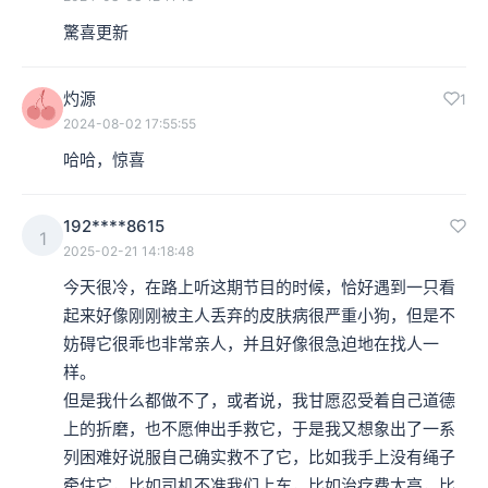
驚喜更新
灼源
1
2024-08-02 17:55:55
哈哈，惊喜
192****8615
1
2025-02-21 14:18:48
今天很冷，在路上听这期节目的时候，恰好遇到一只看
起来好像刚刚被主人丢弃的皮肤病很严重小狗，但是不
妨碍它很乖也非常亲人，并且好像很急迫地在找人一
样。

但是我什么都做不了，或者说，我甘愿忍受着自己道德
上的折磨，也不愿伸出手救它，于是我又想象出了一系
列困难好说服自己确实救不了它，比如我手上没有绳子
牵住它，比如司机不准我们上车，比如治疗费太高，比