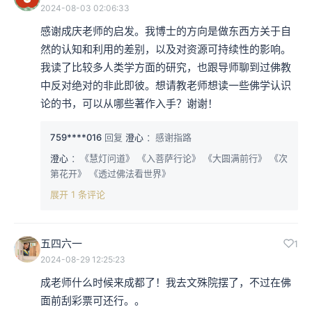
2024-08-03 02:06:33
感谢成庆老师的启发。我博士的方向是做东西方关于自
然的认知和利用的差别，以及对资源可持续性的影响。
我读了比较多人类学方面的研究，也跟导师聊到过佛教
中反对绝对的非此即彼。想请教老师想读一些佛学认识
论的书，可以从哪些著作入手？谢谢！
759****016
回复
澄心
：感谢指路
澄心
：《慧灯问道》 《入菩萨行论》 《大圆满前行》 《次
第花开》 《透过佛法看世界》
展开 1 条评论
五四六一
1
2024-08-29 12:25:23
成老师什么时候来成都了！我去文殊院摆了，不过在佛
面前刮彩票可还行。。