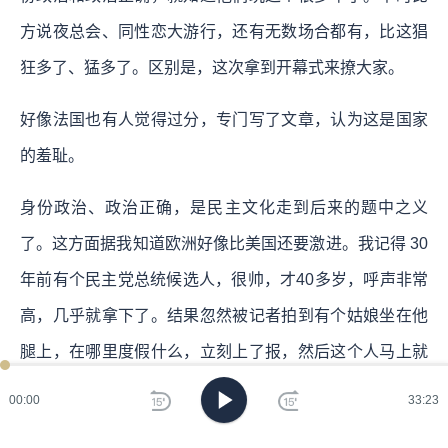
方说夜总会、同性恋大游行，还有无数场合都有，比这猖
狂多了、猛多了。区别是，这次拿到开幕式来撩大家。
好像法国也有人觉得过分，专门写了文章，认为这是国家
的羞耻。
身份政治、政治正确，是民主文化走到后来的题中之义
了。这方面据我知道欧洲好像比美国还要激进。我记得 30
年前有个民主党总统候选人，很帅，才40多岁，呼声非常
高，几乎就拿下了。结果忽然被记者拍到有个姑娘坐在他
腿上，在哪里度假什么，立刻上了报，然后这个人马上就
完蛋，从此消失，至今我都没听说过他再冒出来。当时欧
00:00
33:23
洲各国随即为文嘲笑，法国《费加罗报》头版文章题目是