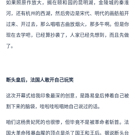
如果照原作放大，搁在颐和园的昆明湖，金陵城的秦淮
河，还有杭州的西湖，然后旁边是宋代、明代的画舫船开
过来、开过去，那么唱唱古曲放烟火，那多牛啊。但是你
现在去学吧，已经算抄袭了，人家已经先想到，而且先做
了。
断头皇后，法国人敢开自己玩笑
这次开幕式给我印象最深的创意，是路易皇后捧着自己被
割下来的脑袋，哇啦哇啦唱她自己说过的话。
咱们这杨贵妃死的也很惨，但毕竟不是被革命者斩首。法
国大革命残暴血腥的顶点是杀了国王和王后。据说断头台