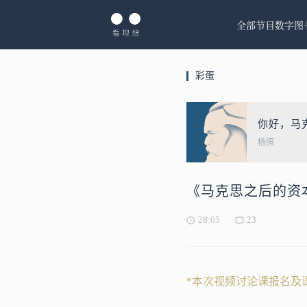
全部节目
数字图
彩蛋
你好，马
杨照
《马克思之后的资
28:05
23
*本次视频讨论课报名及