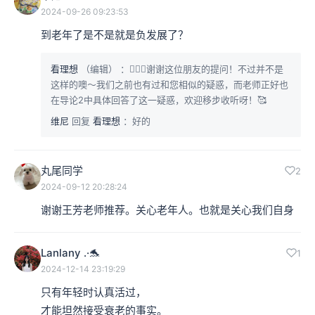
2024-09-26 09:23:53
到老年了是不是就是负发展了？
看理想
（编辑）
：🙇🏻‍♀️谢谢这位朋友的提问！不过并不是
这样的噢～我们之前也有过和您相似的疑惑，而老师正好也
在导论2中具体回答了这一疑惑，欢迎移步收听呀！🥰
维尼
回复
看理想
：好的
丸尾同学
2
2024-09-12 20:28:24
谢谢王芳老师推荐。关心老年人。也就是关心我们自身
Lanlany .·🐬
1
2024-12-14 23:19:29
只有年轻时认真活过，

才能坦然接受衰老的事实。
