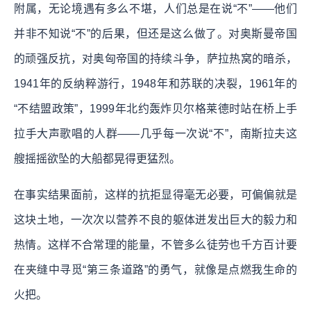
附属，无论境遇有多么不堪，人们总是在说“不”——他们
并非不知说“不”的后果，但还是这么做了。对奥斯曼帝国
的顽强反抗，对奥匈帝国的持续斗争，萨拉热窝的暗杀，
1941年的反纳粹游行，1948年和苏联的决裂，1961年的
“不结盟政策”，1999年北约轰炸贝尔格莱德时站在桥上手
拉手大声歌唱的人群——几乎每一次说“不”，南斯拉夫这
艘摇摇欲坠的大船都晃得更猛烈。
在事实结果面前，这样的抗拒显得毫无必要，可偏偏就是
这块土地，一次次以营养不良的躯体迸发出巨大的毅力和
热情。这样不合常理的能量，不管多么徒劳也千方百计要
在夹缝中寻觅“第三条道路”的勇气，就像是点燃我生命的
火把。