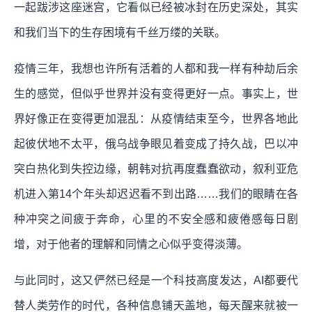
一起跋涉这座迷宫，它看似已经被冰封在历史深处，其实
和我们当下的生存困境有千丝万缕的关联。
疫情三年，我想也许所有活着的人都和我一样有种劫后余
生的感觉，但似乎世界并没有变得更好一点。事实上，世
界好像正在变得更加混乱：从疫情结束至今，世界各地此
起彼伏地不太平，俄乌战争眼见着变成了持久战，巴以冲
突白热化到失控边缘，朝韩对抗再度蠢蠢欲动，叙利亚危
机进入第14个年头却迟迟看不到出路……我们的眼睛在各
种冲突之间疲于奔命，心里的不安全感和疲倦感每日剧
增，对于他者的理解和同情之心似乎变得淡薄。
与此同时，这又俨然已经是一个科技高度发达，AI都要代
替人类劳作的时代，各种信息铺天盖地，每天醒来就被一