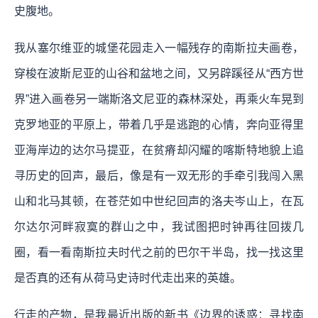
史腹地。
我从塞尔维亚的城堡花园走入一幅残存的南斯拉夫画卷，
穿梭在波斯尼亚的山谷和盆地之间，又另辟蹊径从“西方世
界”进入画卷另一端斯洛文尼亚的森林深处，再乘火车晃到
克罗地亚的平原上，带着几乎是逃跑的心情，奔向亚得里
亚海岸边的达尔马提亚，在贫瘠却闪耀的喀斯特地貌上追
寻历史的回声，最后，像是有一双无形的手牵引我闯入黑
山和北马其顿，在苍茫如中世纪回声的洛夫岑山上，在瓦
尔达尔河畔寂寞的群山之中，我试图把时钟再往回拨几
圈，看一看南斯拉夫时代之前的巴尔干半岛，找一找这里
是否真的还有从荷马史诗时代走出来的英雄。
行走的产物，是我最近出版的新书《边界的诱惑：寻找南