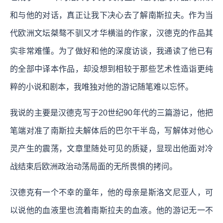
和与他的对话，真正让我下决心去了解南斯拉夫。作为当
代欧洲文坛桀骜不驯又才华横溢的作家，汉德克的作品其
实非常难懂。为了做好和他的深度访谈，我通读了他已有
的全部中译本作品，却没想到相较于那些艺术性造诣更纯
粹的小说和剧本，我唯独对他的游记随笔难以忘怀。
我说的主要是汉德克写于20世纪90年代的三篇游记，他把
笔端对准了南斯拉夫解体后的巴尔干半岛，写解体对他心
灵产生的震荡，文章里随处可见的质疑，显现出他面对冷
战结束后欧洲政治动荡局面的无所畏惧的拷问。
汉德克有一个不幸的童年，他的母亲是斯洛文尼亚人，可
以说他的血液里也流着南斯拉夫的血液。他的游记无一不