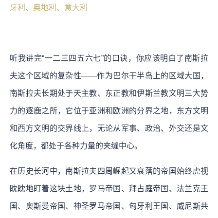
牙利、奥地利、意大利
听我讲完“一二三四五六七”的口诀，你应该明白了南斯拉
夫这个区域的复杂性——作为巴尔干半岛上的区域大国，
南斯拉夫长期处于天主教、东正教和伊斯兰教文明三大势
力的逐鹿之所，它位于亚洲和欧洲的分界之地，东方文明
和西方文明的交界线上，无论从军事、政治、外交还是文
化角度，都处于各种力量的夹缝中心。
在历史长河中，南斯拉夫四周崛起又衰落的帝国始终虎视
眈眈地盯着这块土地，罗马帝国、拜占庭帝国、法兰克王
国、奥斯曼帝国、神圣罗马帝国、匈牙利王国、威尼斯共