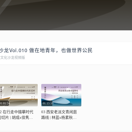
沙龙Vol.010 做在地青年，也做世界公民
享文化沙龙视频版
01:01:24
01:13:59
02 在行走中描摹时代
03 西安老派文青闲逛
的切片 | 胡成x佳隽x
路线 | 林蓝x杨素秋x
iarui
荞木