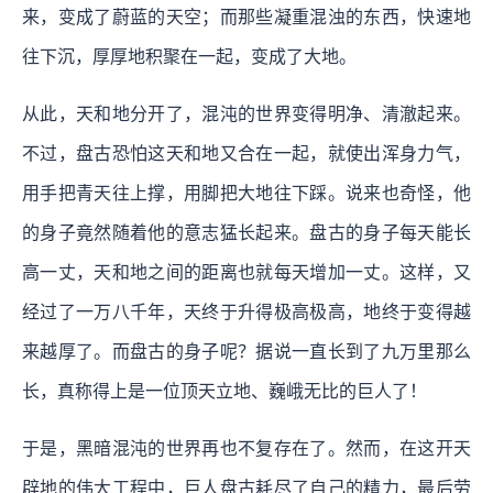
来，变成了蔚蓝的天空；而那些凝重混浊的东西，快速地
往下沉，厚厚地积聚在一起，变成了大地。
从此，天和地分开了，混沌的世界变得明净、清澈起来。
不过，盘古恐怕这天和地又合在一起，就使出浑身力气，
用手把青天往上撑，用脚把大地往下踩。说来也奇怪，他
的身子竟然随着他的意志猛长起来。盘古的身子每天能长
高一丈，天和地之间的距离也就每天增加一丈。这样，又
经过了一万八千年，天终于升得极高极高，地终于变得越
来越厚了。而盘古的身子呢？据说一直长到了九万里那么
长，真称得上是一位顶天立地、巍峨无比的巨人了！
于是，黑暗混沌的世界再也不复存在了。然而，在这开天
辟地的伟大工程中，巨人盘古耗尽了自己的精力，最后劳