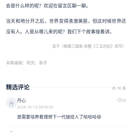
会是什么样的呢？欢迎在留言区聊一聊。
当天和地分开之后，世界变得清澈美丽，但这时候世界还
没有人。人是从哪儿来的呢？我们下个故事接着讲。
龙子（根据三国吴·徐整《三五历纪》改写）
本集编辑：晓亮、香芋
精选评论
共 16 条
丹心
12
丹
2024-10-13 09:15:35
是需要培养看理想下一代接班人了哈哈哈😄