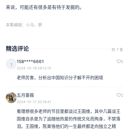
来说，可能还有很多是有待于发掘的。
本集编辑：小马、粥
精选评论
共 7 条
158****6661
5
1
2024-10-18 08:12:15
老师厉害，分析出中国知识分子解不开的困境
五月蔷薇
2
2024-10-17 20:18:41
看理想很多老师的节目里都谈过王国维，其中几篇谈王
国维自杀是为了追随他热爱的传统文化而殉身，不禁落
泪。王国维，陈寅恪他们的一生最终都走向独立之精