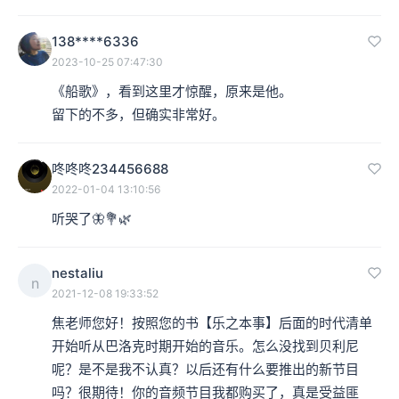
138****6336
2023-10-25 07:47:30
《船歌》，看到这里才惊醒，原来是他。

留下的不多，但确实非常好。
咚咚咚234456688
2022-01-04 13:10:56
听哭了🦋💐🌿
nestaliu
n
2021-12-08 19:33:52
焦老师您好！按照您的书【乐之本事】后面的时代清单
开始听从巴洛克时期开始的音乐。怎么没找到贝利尼
呢？是不是我不认真？以后还有什么要推出的新节目
吗？很期待！你的音频节目我都购买了，真是受益匪