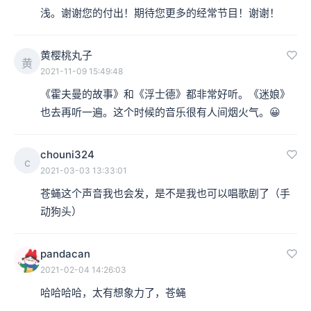
浅。谢谢您的付出！期待您更多的经常节目！谢谢！
黄樱桃丸子
黄
2021-11-09 15:49:48
《霍夫曼的故事》和《浮士德》都非常好听。《迷娘》
也去再听一遍。这个时候的音乐很有人间烟火气。😀
chouni324
c
2021-03-03 13:33:01
苍蝇这个声音我也会发，是不是我也可以唱歌剧了（手
动狗头）
pandacan
2021-02-04 14:26:03
哈哈哈哈，太有想象力了，苍蝇