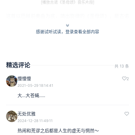
[播放古诺《圣母颂》音乐片段]
这首以巴赫前奏曲为底，填出旋律的《圣母颂》，是古诺
最具代表的作品之一。而从这一个作品，我们也可以看
感谢试听试读，登录查看全部内容
到，他生涯创作的几个特殊面向。
本集编辑：Ro
精选评论
共 13 条
慢慢慢
2
2021-05-29 18:14:41
大...大苍蝇.....
无处优雅
2024-12-28 11:49:11
热闹和荒谬之后都是人生的虚无与惘然～