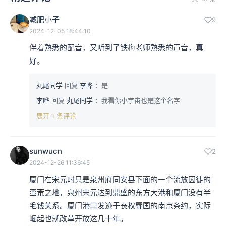
减肥小子
9
2024-12-05 18:44:10
伴着熟悉的配音，又听到了铁梅老师熟悉的声音，真
好。
丸尾同学
回复
李晔
：是
李晔
回复
丸尾同学
：我看你小宇宙也是这个名字
展开 1 条评论
sunwucn
2
2024-12-26 11:36:45
厦门在宋元时只是泉州府同安县下面的一个流放囚徒的
蛮荒之地，泉州宋元达到鼎盛的东方大港和厦门没有半
毛钱关系。厦门港口发迹于丧权辱国的南京条约，实际
崛起也就改革开放这几十年。