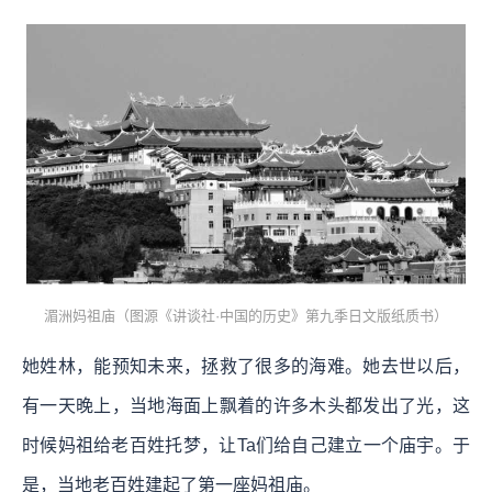
湄洲妈祖庙（图源《讲谈社·中国的历史》第九季日文版纸质书）
她姓林，能预知未来，拯救了很多的海难。她去世以后，
有一天晚上，当地海面上飘着的许多木头都发出了光，这
时候妈祖给老百姓托梦，让Ta们给自己建立一个庙宇。于
是，当地老百姓建起了第一座妈祖庙。