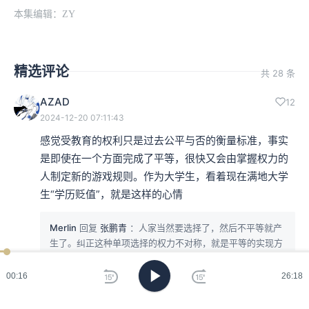
本集编辑：ZY
精选评论
共 28 条
AZAD
12
2024-12-20 07:11:43
感觉受教育的权利只是过去公平与否的衡量标准，事实
是即使在一个方面完成了平等，很快又会由掌握权力的
人制定新的游戏规则。作为大学生，看着现在满地大学
生“学历贬值”，就是这样的心情
Merlin
回复
张鹏青
：人家当然要选择了，然后不平等就产
生了。纠正这种单项选择的权力不对称，就是平等的实现方
式呀。
00:17
26:18
张鹏青
：归根到底是中国人力资源太多太多了，用工方有的
是人可以选择，那么人家为什么不进行选择呢？