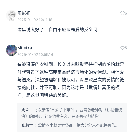
东尼猪
6
2025-01-02 10:11:18
这集说太好了；自由不应该是爱的反义词
Mimika
5
2025-01-02 10:59:14
有被深深的安慰到。长久以来默默坚持抵制的恰恰就是
时代背景下这种高度商品经济市场化的爱情观。相信爱
与温柔，渴望被理解和被认可，对更深层次的感情的链
接的向往，并不可耻，因为这才是【爱情】真正的模
样，是这世间稀缺的美好。
跳鱼
：可以参考“不爱了书单”中，曹雪敏老师对《独裁者统
治》的解读，补充消费主义，另还有权力结构
张鹏青
：爱情本来就是奢侈品，绝大部分人不配拥有的。