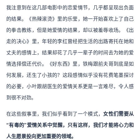
我注意到在这几部电影中的恋爱情节，几乎都呈现出负⾯
的结果。《热辣滚烫》⾥的乐莹，她一开始喜欢上了⾃⼰
的拳击教练，但是她爱情的结果，却以被羞辱收场。《出
⾛的决⼼》⾥，年轻的李红曾经把⽣活的出路寄托在她和
丈夫的感情上，结果却花了几乎一辈子的时间去为她的爱
情选择偿还代价。《好东⻄》⾥，铁梅跟前夫哥到底是如
何发展，还生了小孩的？这段感情似乎没有花费笔墨探讨
的必要，小叶跟胡医生的爱情关系更是一言难尽，令人感
到很不对劲。
在这些叙事里，我们似乎看到了一个模式，
女性们需要从
“有毒的”爱情关系中觉醒，只有这样，我们才能将心力和
人生愿景投向更加重要的领域。