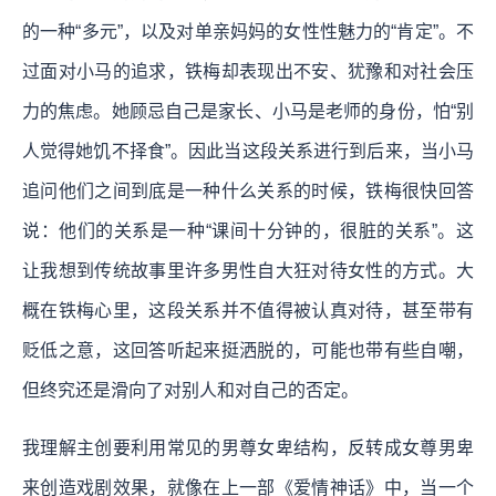
的一种“多元”，以及对单亲妈妈的女性性魅力的“肯定”。不
过面对小马的追求，铁梅却表现出不安、犹豫和对社会压
力的焦虑。她顾忌自己是家⻓、小马是⽼师的⾝份，怕“别
人觉得她饥不择食”。因此当这段关系进行到后来，当小马
追问他们之间到底是一种什么关系的时候，铁梅很快回答
说：他们的关系是一种“课间⼗分钟的，很脏的关系”。这
让我想到传统故事里许多男性自大狂对待女性的方式。大
概在铁梅心里，这段关系并不值得被认真对待，甚至带有
贬低之意，这回答听起来挺洒脱的，可能也带有些自嘲，
但终究还是滑向了对别人和对自己的否定。
我理解主创要利用常见的男尊女卑结构，反转成女尊男卑
来创造戏剧效果，就像在上一部《爱情神话》中，当一个