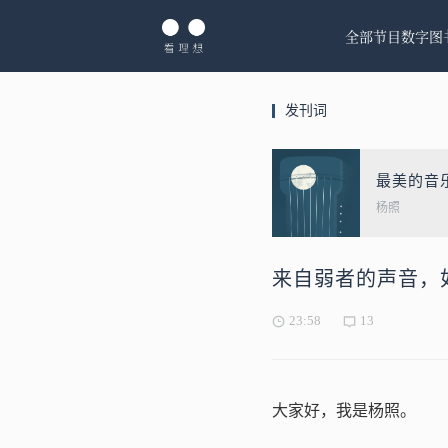
全部节目
数字图
发刊词
最美的音
杨照
来自弱者的声音，
23:58
13
大家好，我是杨照。