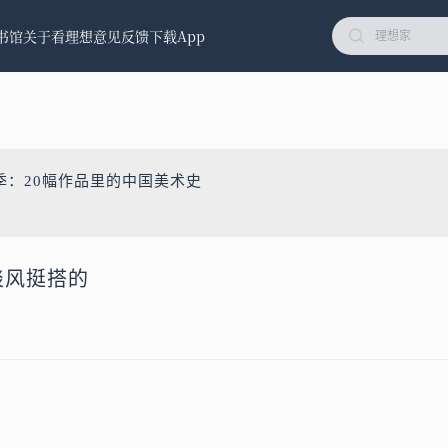
书馆
关于看理想
意见反馈
下载App
季：20幅作品里的中国美术史
冷淡风挺搭的