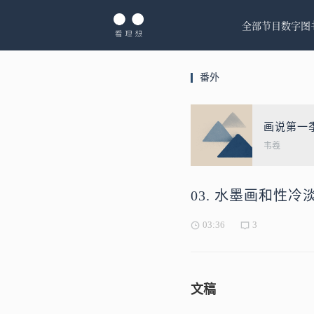
全部节目
数字图
番外
画说第一
韦羲
03. 水墨画和性
03:36
3
文稿