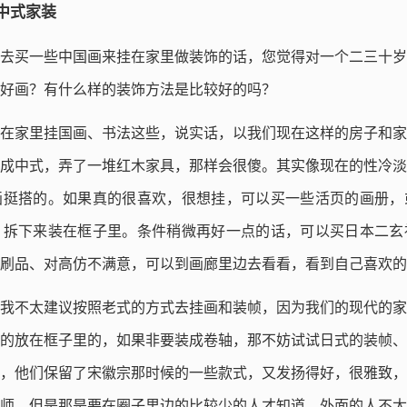
中式家装
去买一些中国画来挂在家里做装饰的话，您觉得对一个二三十岁
好画？有什么样的装饰方法是比较好的吗？
在家里挂国画、书法这些，说实话，以我们现在这样的房子和家
成中式，弄了一堆红木家具，那样会很傻。其实像现在的性冷淡
画挺搭的。如果真的很喜欢，很想挂，可以买一些活页的画册，
，拆下来装在框子里。条件稍微再好一点的话，可以买日本二玄
刷品、对高仿不满意，可以到画廊里边去看看，看到自己喜欢的
我不太建议按照老式的方式去挂画和装帧，因为我们的现代的家
的放在框子里的，如果非要装成卷轴，那不妨试试日式的装帧、
，他们保留了宋徽宗那时候的一些款式，又发扬得好，很雅致，
师，但是那是要在圈子里边的比较少的人才知道，外面的人不太