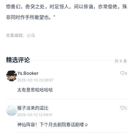
惚善幻，奇突之处，时足惊人，间以俳谐，亦常俊绝，殊
非同时作手所敢望也。”
本集编辑：小马
精选评论
共 8 条
Ys.Booker
4
2025-02-10 23:26:57
太有意思啦哈哈哈
猴子派来的逗比
2
2025-02-12 12:39:51
神仙阵容！下个月去剧院看话剧喽☺