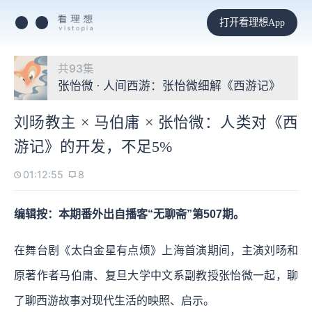
打开看理想App
共93集
张怡微 · 人间西游：张怡微细解《西游记》
刘旸教主 × 马伯庸 × 张怡微：人类对《西
游记》的开发，不足5%
01:12:55
8
编辑按：本期番外出自播客“无聊斋”第507期。
在舞台剧《太白金星有点烦》上海首演期间，主演刘旸和
原著作者马伯庸、复旦大学中文系副教授张怡微一起，聊
了聊西游故事对现代生活的映照、启示。