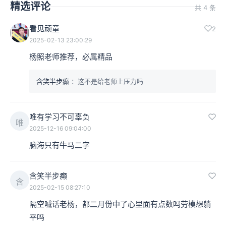
精选评论
共 4 条
看见顽童
2
2025-02-13 23:00:29
杨照老师推荐，必属精品
含笑半步癫
：这不是给老师上压力吗
唯有学习不可辜负
唯
2025-12-16 09:04:00
脑海只有牛马二字
含笑半步癫
含
2025-02-15 08:27:10
隔空喊话老杨，都二月份中了心里面有点数吗劳模想躺
平吗