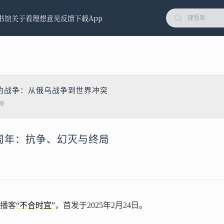
书馆
关于看理想
意见反馈
下载App
的战争：从俄乌战争到世界冲突
等
三周年：抗争、幻灭与终局
播客
“不合时宜”
，首发于2025年2月24日。