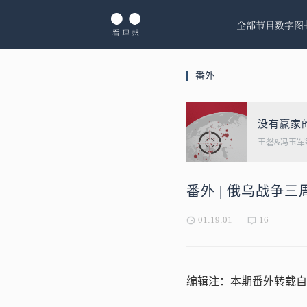
全部节目
数字图
番外
没有赢家
王磬&冯玉军
番外 | 俄乌战争
01:19:01
16
编辑注：本期番外转载自