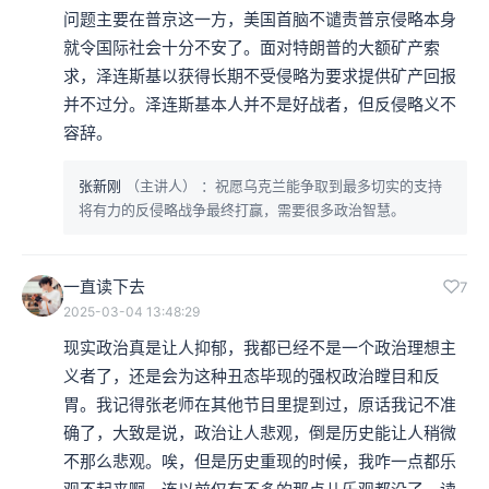
问题主要在普京这一方，美国首脑不谴责普京侵略本身
就令国际社会十分不安了。面对特朗普的大额矿产索
求，泽连斯基以获得长期不受侵略为要求提供矿产回报
并不过分。泽连斯基本人并不是好战者，但反侵略义不
容辞。
张新刚
（主讲人）
：祝愿乌克兰能争取到最多切实的支持
将有力的反侵略战争最终打赢，需要很多政治智慧。
一直读下去
7
2025-03-04 13:48:29
现实政治真是让人抑郁，我都已经不是一个政治理想主
义者了，还是会为这种丑态毕现的强权政治瞠目和反
胃。我记得张老师在其他节目里提到过，原话我记不准
确了，大致是说，政治让人悲观，倒是历史能让人稍微
不那么悲观。唉，但是历史重现的时候，我咋一点都乐