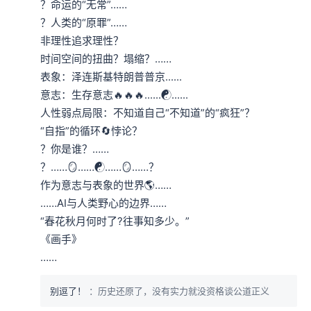
？命运的“无常”……

？人类的“原罪”……

非理性追求理性？

时间空间的扭曲？塌缩？……

表象：泽连斯基特朗普普京......

意志：生存意志🔥🔥🔥......☯️......

人性弱点局限：不知道自己“不知道”的“疯狂”？

“自指”的循环🔄悖论？

？你是谁？……

？……🪞……☯️……🪞……？

作为意志与表象的世界🌎……

……AI与人类野心的边界……

“春花秋月何时了?往事知多少。”

《画手》

……
别逗了！
：历史还原了，没有实力就没资格谈公道正义