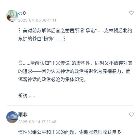
🍊0
2025-04-06 08:41:11
？美对前苏解体后言之凿凿所谓“承诺”……克林顿后北约
东扩的苍白“粉饰”…….？

🪞……清醒认知“正义传说”的虚构性，同时又不放弃对其
的追求——因为失去神话的政治将退化为赤裸暴力，而
沉溺神话的政治必沦为集体幻觉。

祈祷……
雨非
2025-03-14 17:22:48
惯性思维公平和正义的问题，谢谢张老师收获良多