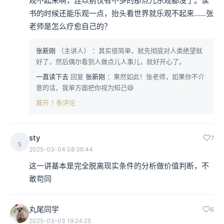
观不起来啊，连以前仅有不多的那点儿乐观都没了。读
书的时候还能乐观一点，抬头看世界就乐观不起来……张
老师是怎么疗愈自己的？
张新刚
（主讲人）
：其实很简单，就先彻底对人类绝望就
好了，然后偶尔看到人做点儿人事儿，就好开心了。
一直读下去
回复
张新刚
：果然如此！张老师，如果你不介
意的话，我单方面把你视为知己😄
展开 1 条评论
sty
7
s
2025-03-04 08:36:44
这一讲基本是完全脱离现实条件的分析做价值判断，不
敢苟同
丸尾同学
6
2025-03-03 19:24:25