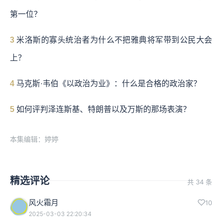
第一位？
3
米洛斯的寡头统治者为什么不把雅典将军带到公民大会
上？
4
马克斯·韦伯《以政治为业》：什么是合格的政治家？
5
如何评判泽连斯基、特朗普以及万斯的那场表演？
本集编辑：婷婷
精选评论
共 34 条
风火霜月
10
2025-03-03 22:20:34