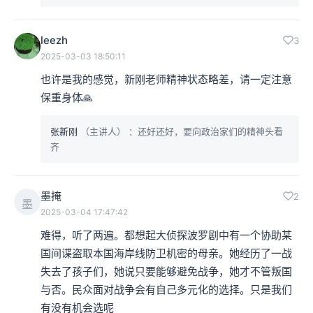
leezh
3
2025-03-03 18:50:11
也许是我的感觉，新刚老师精神状态略差，请一定注意
保重身体🙏
张新刚
（主讲人）
：还好还好，要向政治家们的精神头看
齐
墨掩
2
墨
2025-03-04 17:47:42
难得，听了两遍。都想起大侦探波罗剧中有一个协助某
国间谍盗取本国海岸线防卫机密的母亲。她经历了一战
失去了孩子们，她说只要能够避免战争，她才不管叛国
与否。民众面对战争会有自己多元化的选择。只是我们
有没有机会选呢