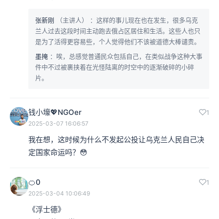
张新刚
（主讲人）
：这样的事儿现在也在发生，很多乌克
兰人过去这段时间主动跑去俄占区居住和生活。这些人也只
是为了活得更容易些，个人觉得他们不该被道德大棒谴责。
墨掩
：唉，总感觉普通民众包括自己，在类似战争这种大事
件中不过被裹挟着在光怪陆离的时空中的逐渐破碎的小碎
片。
钱小壕💖NGOer
1
2025-03-07 16:06:57
我在想，这时候为什么不发起公投让乌克兰人民自己决
定国家命运吗？😳
🍊0
1
2025-03-04 10:06:49
《浮士德》
