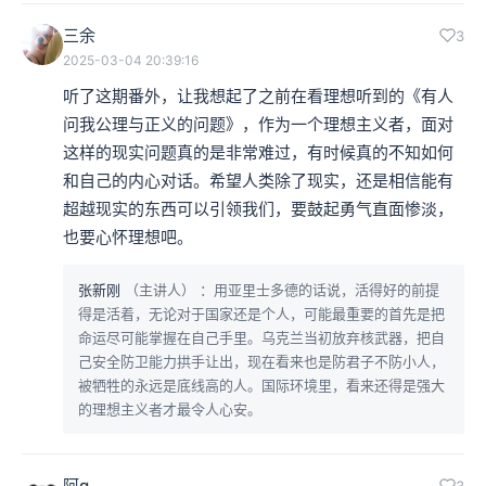
三余
3
2025-03-04 20:39:16
听了这期番外，让我想起了之前在看理想听到的《有人
问我公理与正义的问题》，作为一个理想主义者，面对
这样的现实问题真的是非常难过，有时候真的不知如何
和自己的内心对话。希望人类除了现实，还是相信能有
超越现实的东西可以引领我们，要鼓起勇气直面惨淡，
也要心怀理想吧。
张新刚
（主讲人）
：用亚里士多德的话说，活得好的前提
得是活着，无论对于国家还是个人，可能最重要的首先是把
命运尽可能掌握在自己手里。乌克兰当初放弃核武器，把自
己安全防卫能力拱手让出，现在看来也是防君子不防小人，
被牺牲的永远是底线高的人。国际环境里，看来还得是强大
的理想主义者才最令人心安。
阿q
3