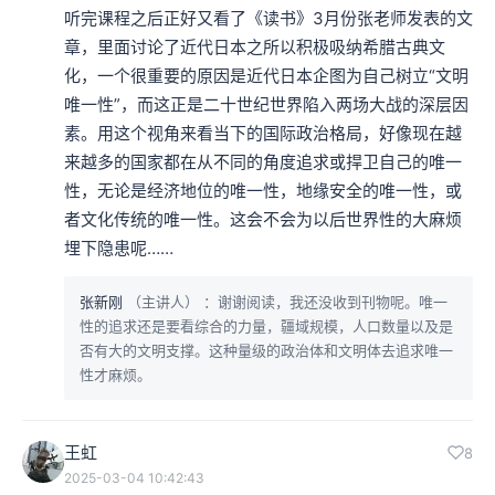
听完课程之后正好又看了《读书》3月份张老师发表的文
章，里面讨论了近代日本之所以积极吸纳希腊古典文
化，一个很重要的原因是近代日本企图为自己树立“文明
唯一性”，而这正是二十世纪世界陷入两场大战的深层因
素。用这个视角来看当下的国际政治格局，好像现在越
来越多的国家都在从不同的角度追求或捍卫自己的唯一
性，无论是经济地位的唯一性，地缘安全的唯一性，或
者文化传统的唯一性。这会不会为以后世界性的大麻烦
埋下隐患呢……
张新刚
（主讲人）
：谢谢阅读，我还没收到刊物呢。唯一
性的追求还是要看综合的力量，疆域规模，人口数量以及是
否有大的文明支撑。这种量级的政治体和文明体去追求唯一
性才麻烦。
王虹
8
2025-03-04 10:42:43