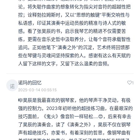
论，将失聪作曲家的想象转化为指尖对音符的超越性把
控；诠释勃拉姆斯时，又以“思想的触键”平衡交响性与
私语感，印证其演奏中运动员般的精准与诗人式的敏
感。看了张昊辰的书，启示我琴艺的精进不仅需要苦
练，更需在音乐史哲中汲取养分，让每个音符承载智性
追问。正如他笔下“演奏之外”的沉淀，艺术终将回馈那
些在琴键与灵魂间坚持探索的人。感谢有这么有天赋的
人留下这样的文字，又留下这么温柔的音频。
诺玛的回忆
1
诺
2025-03-14 00:55:15
🎼昊辰是我最喜欢的钢琴家，他的琴声干净灵动，有极
强的控制力。2023年初听他的超技练习曲，在最艰深的
技巧面前，《鬼火》像音阶一样轻松….😍，后来有幸去
了昊辰的演奏会，读了《演奏之外》，昊辰不仅在钢琴
声有超绝技巧，亦爱书，有着深刻的哲思，像钢琴曲有