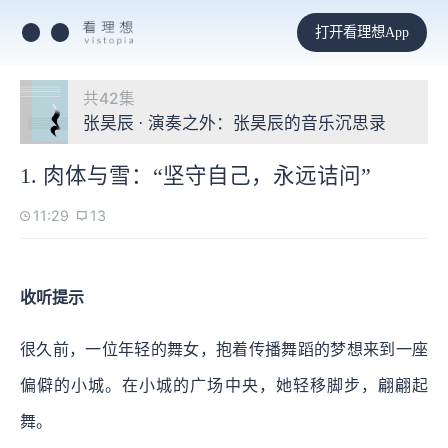
打开看理想App
共42集
张昊辰 · 演奏之外：张昊辰的音乐沉思录
1. 肉体与雪：“坚守自己，永远诘问”
11:29
13
收听提示
很久前，一位年轻的舞女，抱着传播舞蹈的梦想来到一座
偏僻的小城。在小城的广场中央，她轻移脚步，翩翩起
舞。