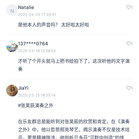
Natalie
1
N
2025-04-05 17:30:01
是他本人的声音吗？ 太好啦太好啦
137****0764
1
2025-03-18 13:58:53
才听了个开头就马上把书给拍下了，这次听他的文字演
奏
JiaYi
1
2025-03-15 18:35:14
#张昊辰演奏之外 

在乐友群总是能听到对张昊辰的欣赏和肯定，在《演奏
之外》中，他以哲思照亮琴艺，揭示演奏不仅是技术炫
示，更是精神跋涉。他剖析贝多芬“沉默中创造”的悖