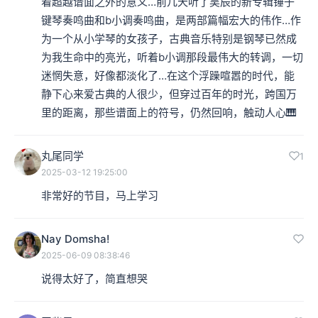
着超越谱面之外的意义…前几天听了昊辰的新专辑锤子
键琴奏鸣曲和b小调奏鸣曲，是两部篇幅宏大的伟作…作
为一个从小学琴的女孩子，古典音乐特别是钢琴已然成
为我生命中的亮光，听着b小调那段最伟大的转调，一切
迷惘失意，好像都淡化了…在这个浮躁喧嚣的时代，能
静下心来爱古典的人很少，但穿过百年的时光，跨国万
里的距离，那些谱面上的符号，仍然回响，触动人心🎹
丸尾同学
1
2025-03-12 19:25:00
非常好的节目，马上学习
Nay Domsha!
2025-06-09 08:38:46
说得太好了，简直想哭