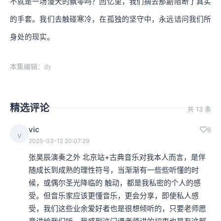
不就是一场漫天的飘零吗？回忆里，我们摘去那副阻断了真实
的手套。我们去触碰寒冷，在孤独的坚守中，永远诘问我们所
身处的现实。
本集编辑：dy
精选评论
共 13 条
vic
6
v
2025-03-12 20:07:29
张昊辰演奏之外 北京站+古典音乐对我本人而言，是伴
随成长到成熟的理性符号，当渐渐有一些些听懂的时
候，或偶尔圣光降临的 触动，都是我私密的个人的感
受。但音乐家应该更懂音乐，更会分享，即使私人感
受，我们这些业余爱好者也是很想倾听的，只要老师愿