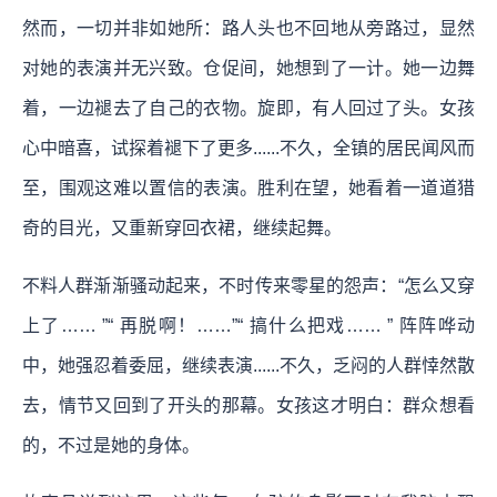
然而，一切并非如她所：路人头也不回地从旁路过，显然
对她的表演并无兴致。仓促间，她想到了一计。她一边舞
着，一边褪去了自己的衣物。旋即，有人回过了头。女孩
心中暗喜，试探着褪下了更多......不久，全镇的居民闻风而
至，围观这难以置信的表演。胜利在望，她看着一道道猎
奇的目光，又重新穿回衣裙，继续起舞。
不料人群渐渐骚动起来，不时传来零星的怨声：“怎么又穿
上了…… ”“ 再脱啊！……”“ 搞什么把戏…… ” 阵阵哗动
中，她强忍着委屈，继续表演......不久，乏闷的人群悻然散
去，情节又回到了开头的那幕。女孩这才明白：群众想看
的，不过是她的身体。