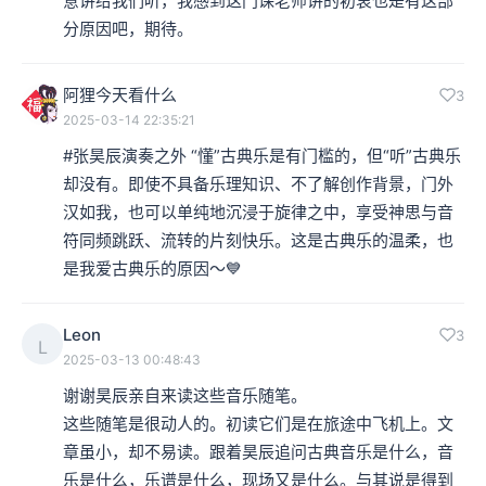
意讲给我们听，我感到这门课老师讲的初衷也是有这部
分原因吧，期待。
阿狸今天看什么
3
2025-03-14 22:35:21
#张昊辰演奏之外 “懂”古典乐是有门槛的，但“听”古典乐
却没有。即使不具备乐理知识、不了解创作背景，门外
汉如我，也可以单纯地沉浸于旋律之中，享受神思与音
符同频跳跃、流转的片刻快乐。这是古典乐的温柔，也
是我爱古典乐的原因～💙
Leon
3
L
2025-03-13 00:48:43
谢谢昊辰亲自来读这些音乐随笔。

这些随笔是很动人的。初读它们是在旅途中飞机上。文
章虽小，却不易读。跟着昊辰追问古典音乐是什么，音
乐是什么，乐谱是什么，现场又是什么。与其说是得到