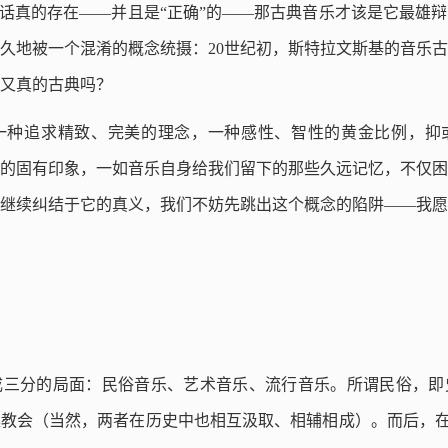
这话真的存在——并且是“正确”的——那古典音乐才该是它最雄
久地被一个混淆的概念统摄：20世纪初，斯特拉文斯基的音乐
，又真的古典吗？
一种追求精致、完美的理念，一种感性、智性的黄金比例，抑
的固有印象，一如音乐自身给我们留下的那些久远记忆，不仅困
继续纠结于它的真义，我们不妨先跳出这个概念的陷阱——我愿
成三分的局面：民俗音乐、艺术音乐、流行音乐。所谓民俗，即
教会（当然，两者在历史中也相互汲取、相辅相成）。而后，在对