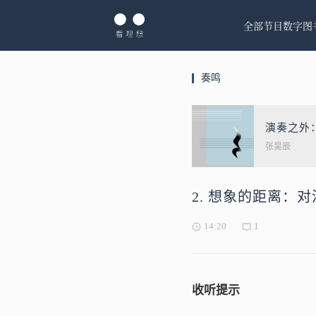
全部节目
数字图
奏鸣
演奏之外
张昊辰
2. 想象的距离：
14:20
1
收听提示