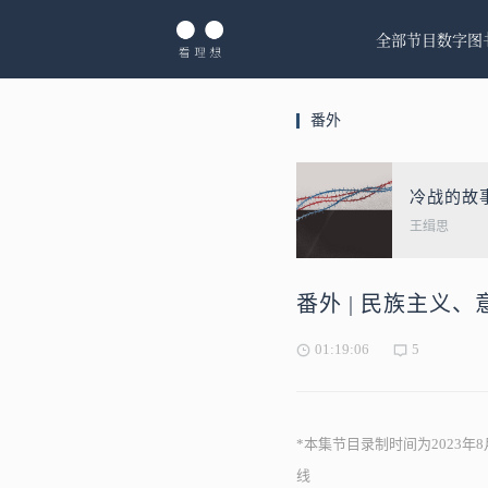
全部节目
数字图
番外
冷战的故
王缉思
番外 | 民族主义
01:19:06
5
*本集节目录制时间为2023
线