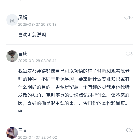
凤娟
10
凤
2025-03-27 20:30:18
喜欢听您说啊
言成
8
2025-03-28 08:08:41
我每次都装得好像自己可以领悟的样子倾听和观看陈老
师的种种。不同于听课学习，要掌握什么专业知识或有
什么明确的目的。更像是留意一个有趣的灵魂用他独特
发散的视角、克制率真的要说点记录些什么。谈不来原
因，喜好的确是很主观的事儿，今日份的喜悦和留痕。
☘️
三文
7
2025-04-07 22:04:02