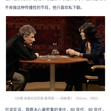
不肯做这种传播性的节目，他只喜欢私下聊。
《约翰·伯格对话苏珊·桑塔格——讲故事》（
Voices
，1982)
可说实话，我跟木心最密集的来往，80 年代、90 年代，