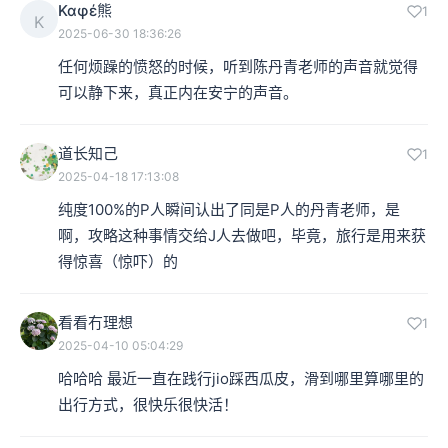
Καφέ熊
1
Κ
2025-06-30 18:36:26
任何烦躁的愤怒的时候，听到陈丹青老师的声音就觉得
可以静下来，真正内在安宁的声音。
道长知己
1
2025-04-18 17:13:08
纯度100%的P人瞬间认出了同是P人的丹青老师，是
啊，攻略这种事情交给J人去做吧，毕竟，旅行是用来获
得惊喜（惊吓）的
看看冇理想
1
2025-04-10 05:04:29
哈哈哈 最近一直在践行jio踩西瓜皮，滑到哪里算哪里的
出行方式，很快乐很快活！