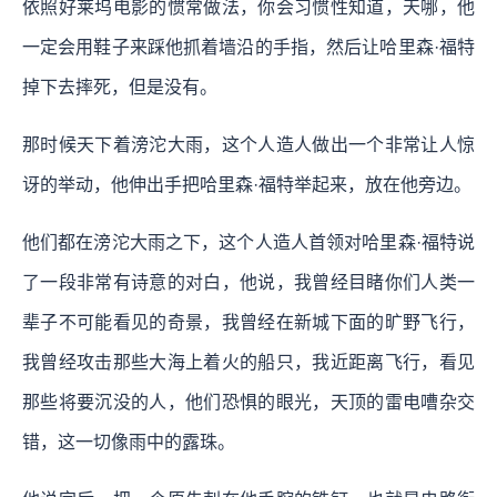
依照好莱坞电影的惯常做法，你会习惯性知道，天哪，他
一定会用鞋子来踩他抓着墙沿的手指，然后让哈里森·福特
掉下去摔死，但是没有。
那时候天下着滂沱大雨，这个人造人做出一个非常让人惊
讶的举动，他伸出手把哈里森·福特举起来，放在他旁边。
他们都在滂沱大雨之下，这个人造人首领对哈里森·福特说
了一段非常有诗意的对白，他说，我曾经目睹你们人类一
辈子不可能看见的奇景，我曾经在新城下面的旷野飞行，
我曾经攻击那些大海上着火的船只，我近距离飞行，看见
那些将要沉没的人，他们恐惧的眼光，天顶的雷电嘈杂交
错，这一切像雨中的露珠。