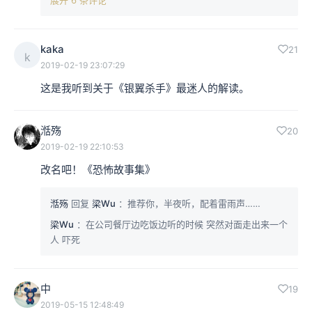
kaka
21
k
2019-02-19 23:07:29
这是我听到关于《银翼杀手》最迷人的解读。
湉殇
20
2019-02-19 22:10:53
改名吧！《恐怖故事集》
湉殇
回复
梁Wu
：推荐你，半夜听，配着雷雨声……
梁Wu
：在公司餐厅边吃饭边听的时候 突然对面走出来一个
人 吓死
中
19
2019-05-15 12:48:49