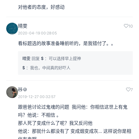
对他者的态度，好感动
晴雯
10
2020-04-19 00:28:05
看标题选的故事准备睡前听的，是我错付了。。
晴雯
回复
$
：可以选择早上提神
$
：我也，中间真的好吓人
🧸🍪
7
2019-12-27 00:32:57
跟爸爸讨论过鬼魂的问题  我问他：你相信这世上有鬼
吗？他说：不相信 。

那人死了变成什么了呢？我又反问他

他说：那就什么都没有了 变成烟变成灰… 这样说你是相