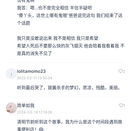
信有鬼啊

我答：嗯…也不是完全相信 半信半疑吧 

“傻丫头，这世上哪有鬼哦”爸爸说完这句 我们结束了这
个话题

我只是没敢说出来 我不是相信 我只是希望 

希望人死后不要那么快的灰飞烟灭 他会陪着我看着我 不
lolitamomo23
2
l
2022-02-11 13:50:54
听到最后哭了，银翼杀手的梦幻，悲凉，残酷，美丽。
简单如我
1
2024-03-19 17:16:26
清明节前听到这个故事，我为什么是这个时间段遇到故
事便利店！😱