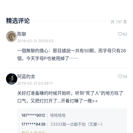
精选评论
共 137 条
陈聊
40
2019-02-21 20:05:03
一個無聊的擔心：節目據說一共有50期，而字母只有26
個，今天字母P也被用掉了⋯⋯
阿蓝的龙
39
2019-02-21 03:39:11
关好灯准备睡的时候开始听，听到“死了人”的地方叹了
口气，又把灯打开了...开着灯睡了一晚><
187****9012
：哈哈哈哈
171****9438
：23333我一点都不怕（叉腰～）
展开 6 条评论