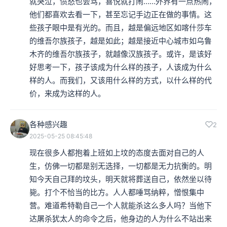
就哭泣，愤怒也会骂，喜悦就打闹……外界有一点热闹，
他们都喜欢去看一下，甚至忘记手边正在做的事情。这
些孩子眼中是有光的。而且，越是偏远地区如喀什莎车
的维吾尔族孩子，越是如此；越是接近中心城市如乌鲁
木齐的维吾尔族孩子，就越像汉族孩子。或许，是该好
好思考一下，孩子该成为什么样的孩子，人该成为什么
样的人。而我们，又该用什么样的方式，以什么样的代
价，来成为这样的人。
各种感兴趣
2
2025-05-25 08:45:48
现在很多人都抱着上班如上坟的态度去面对自己的人
生，仿佛一切都是别无选择，一切都是无力抗衡的。明
知今天自己拜的坟头，明天就将葬送自己，依然坐以待
毙。打个不恰当的比方。人人都唾骂纳粹，憎恨集中
营。难道希特勒自己一个人就能杀这么多人吗？当他下
达屠杀犹太人的命令之后，他身边的人为什么不站出来