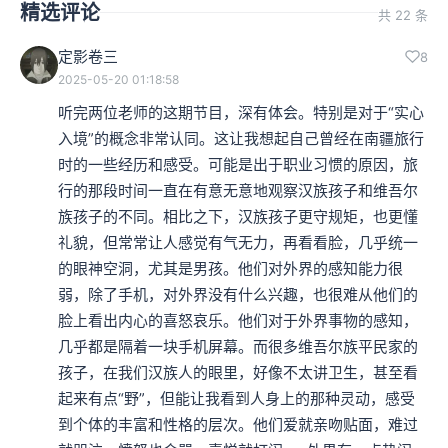
精选评论
共 22 条
定影卷三
8
2025-05-20 01:18:58
听完两位老师的这期节目，深有体会。特别是对于“实心
入境”的概念非常认同。这让我想起自己曾经在南疆旅行
时的一些经历和感受。可能是出于职业习惯的原因，旅
行的那段时间一直在有意无意地观察汉族孩子和维吾尔
族孩子的不同。相比之下，汉族孩子更守规矩，也更懂
礼貌，但常常让人感觉有气无力，再看看脸，几乎统一
的眼神空洞，尤其是男孩。他们对外界的感知能力很
弱，除了手机，对外界没有什么兴趣，也很难从他们的
脸上看出内心的喜怒哀乐。他们对于外界事物的感知，
几乎都是隔着一块手机屏幕。而很多维吾尔族平民家的
孩子，在我们汉族人的眼里，好像不太讲卫生，甚至看
起来有点“野”，但能让我看到人身上的那种灵动，感受
到个体的丰富和性格的层次。他们爱就亲吻贴面，难过