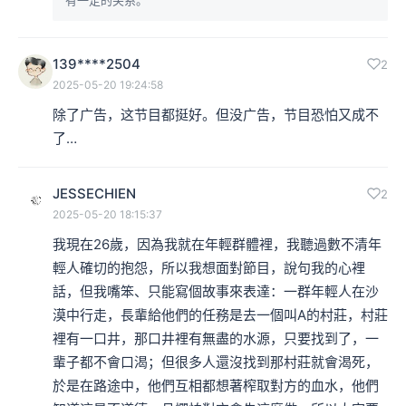
139****2504
2
2025-05-20 19:24:58
除了广告，这节目都挺好。但没广告，节目恐怕又成不
了…
JESSECHIEN
2
2025-05-20 18:15:37
我現在26歲，因為我就在年輕群體裡，我聽過數不清年
輕人確切的抱怨，所以我想面對節目，說句我的心裡
話，但我嘴笨、只能寫個故事來表達：一群年輕人在沙
漠中行走，長輩給他們的任務是去一個叫A的村莊，村莊
裡有一口井，那口井裡有無盡的水源，只要找到了，一
輩子都不會口渴；但很多人還沒找到那村莊就會渴死，
於是在路途中，他們互相都想著榨取對方的血水，他們