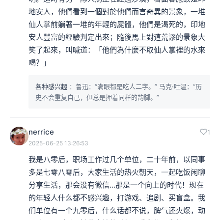
地安人，他們看到一個對於他們而言奇異的景象，一堆
仙人掌前躺著一堆的年輕的屍體，他們是渴死的，印地
安人豐富的經驗判定出來；隨後馬上對這荒謬的景象大
笑了起來，叫喊道：「他們為什麼不取仙人掌裡的水來
喝？」
各种感兴趣
：鲁迅：“满眼都是吃人二字。” 马克·吐温：“历
史不会重复自己，但总是押着同样的韵脚。”
nerrice
1
2025-06-25 13:26:53
我是八零后，职场工作过几个单位，二十年前，以同事
多是七零八零后，大家生活的热火朝天，一起吃饭闲聊
分享生活，那会没有微信…那是一个向上的时代！现在
的年轻人什么都不感兴趣，打游戏、追剧、买盲盒。我
们单位有一个九零后，什么话都不说，脾气还火爆，动