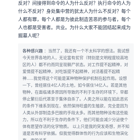
反对？间接得到命令的人为什么反对？执行命令的人为
什么不反对？身处集中营的犹太人为什么不反对？每个
人都有罪，每个人都是为彼此制造苦恶的参与者，每个
人也都是受害者。共业。为什么大家不能团结起来成为
掘墓人呢？
各种感兴趣
：当然了，我还有一个不太科学的想法。我试想
今天世界各地的人，无论富有贫穷（特别是文明程度较高地
区的人）都不约而同呈现躺尸状态。对工作提不起精神，对
爱情提不起精神，对吃饭提不起精神，对活着提不起精
神……我觉得这个可能是某种物种保护机制在起作用。设想
一下，曾经居住4亿人的土地，如今居住14亿人。若是其他
物种，在面临诸多原因所导致的不利于生存的环境下，早都
停止繁衍后代甚至于集体自杀了。人类之所以能在如此恶劣
的条件下维系到现在，依然保持旺盛的生殖欲，完全是因为
人类从外部制造多巴胺的手段太多。而其他物种没有这些能
力，所以在不利于生存的条件下，他们可能会减少分泌使个
体有愿望存活的化学物质。 以上只是我的突发奇想，并不知
道是否有科学依据。但我觉得群体性的行为应该和生物演化
有一定的关系。