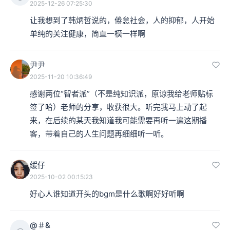
2025-12-26 07:25:30
让我想到了韩炳哲说的，倦怠社会，人的抑郁，人开始
单纯的关注健康，简直一模一样啊
尹尹
2025-11-20 10:36:49
感谢两位“智者派”（不是纯知识派，原谅我给老师贴标
签了哈）老师的分享，收获很大。听完我马上动了起
来，在后续的某天我知道我可能需要再听一遍这期播
客，带着自己的人生问题再细细听一听。
缓仔
2025-10-02 00:15:23
好心人谁知道开头的bgm是什么歌啊好好听啊
@＃&