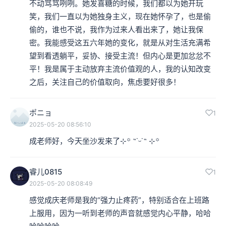
不动骂骂咧咧。她发喜糖的时候，我们都以为她开玩
笑，我们一直以为她独身主义，现在她怀孕了，也是偷
偷的，谁也不说，我作为过来人看出来了，她让我保
密。我能感受这五六年她的变化，就是从对生活充满希
望到看透躺平，妥协、接受主流！但内心是更加忿忿不
平！我是属于主动放弃主流价值观的人，我的认知改变
之后，关注自己的价值取向，焦虑要好很多！
ポニョ
1
2025-05-20 08:56:10
成老师好，今天坐沙发来了⊹꙳ ˶˙ᵕ˙˶ ⊹꙳
睿儿0815
1
2025-05-20 08:08:49
感觉成庆老师是我的“强力止疼药”，特别适合在上班路
上服用，因为一听到老师的声音就感觉内心平静，哈哈