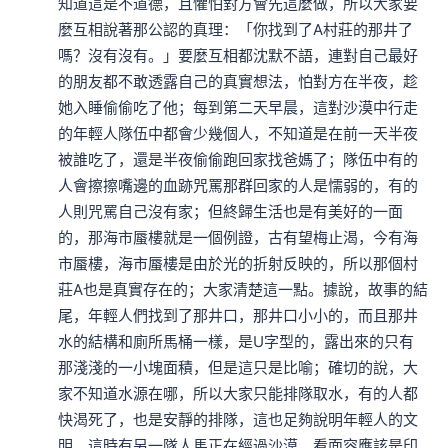
知道這是不道德，且懼怕對方會先這麼做，所以大家要
麼互相說著那公認的真理：「你找到了A村莊的那井了
嗎？沒有沒有。」要麼互相都沈默不語，連對自己最好
的朋友都不敢透露自己的真實想法，怕對方在半夜，趁
她入睡偷偷吃了他；每到第二天早晨，這對沙漠中行走
的年輕人隊伍中都會少幾個人，不知道是在前一天半夜
被誰吃了，還是半夜偷偷跑回家找爸媽了；隊伍中有的
人會擦擦嘴邊的血跡咒罵那群回家的人是懦弱的，有的
人則咒罵自己沒有家；但終歸生活也是有美好的一面
的，那海市蜃樓就是一個例證，古有望梅止渴，今有海
市蜃樓，海市蜃樓是由於光的折射反映的，所以那個村
莊A也是真實存在的；大家清楚這一點。據說，故事的結
尾，年輕人們找到了那井口，那井口小小的，而且那井
水的結構和廁所馬桶一樣，是U字型的，露出來的只有
那淺淺的一小塊面積，但是這只是比喻；確切的說，大
家不知道水源在哪，所以大家只能排隊取水，有的人都
快渴死了，也是安靜的排隊，這也足夠說明年輕人的文
明。這時有另一隊人馬正在經過沙漠，看面容應該是印