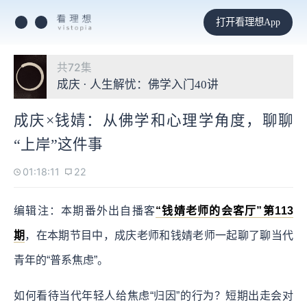
打开看理想App
共72集
成庆 · 人生解忧：佛学入门40讲
成庆×钱婧：从佛学和心理学角度，聊聊
“上岸”这件事
01:18:11
22
编辑注：本期番外出自播客
“钱婧老师的会客厅”第113
期
，在本期节目中，成庆老师和钱婧老师一起聊了聊当代
青年的“普系焦虑”。
如何看待当代年轻人给焦虑“归因”的行为？短期出走会对