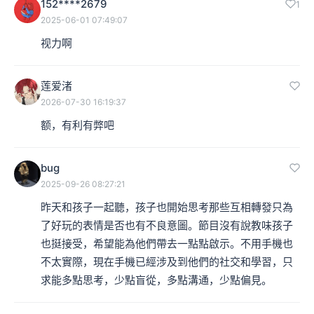
152****2679
1
2025-06-01 07:49:07
视力啊
莲爱渚
2026-07-30 16:19:37
额，有利有弊吧
bug
2025-09-26 08:27:21
昨天和孩子一起聽，孩子也開始思考那些互相轉發只為
了好玩的表情是否也有不良意圖。節目沒有說教味孩子
也挺接受，希望能為他們帶去一點點啟示。不用手機也
不太實際，現在手機已經涉及到他們的社交和學習，只
求能多點思考，少點盲從，多點溝通，少點偏見。