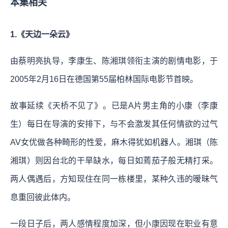
本集相关
1.《天边一朵云》
由蔡明亮执导，李康生、陈湘琪领衔主演的剧情电影，于
2005年2月16日在德国第55届柏林国际电影节首映。
故事延续《天桥不见了》。已是A片男主角的小康（李康
生）每日在导演的安排下，与不会激发其任何情欲的过气
AV女优做各种畸形的性爱，麻木得犹如机器人。湘琪（陈
湘琪）则因台北的干旱缺水，每日如蔫茄子般无精打采。
两人偶遇后，方知现住在同一栋楼里，某种久违的暧昧气
息重回彼此体内。
一段日子后，两人感情程度加深，但小康因现在职业有意