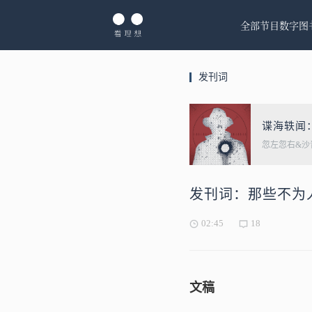
全部节目
数字图
发刊词
谍海轶闻
忽左忽右&沙
发刊词：那些不为
02:45
18
文稿