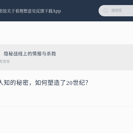
书馆
关于看理想
意见反馈
下载App
： 隐秘战线上的情报与杀戮
青青等
人知的秘密，如何塑造了20世纪？