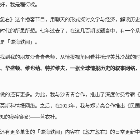
好，我是程衍樑。
忽左忽右》这个播客节目，用聊天的形式探讨文学与经济，解读历
时代的所思所想。七年过去了，在这几百期议题当中，有一个系
是「谍海轶闻」。
找到我的朋友沙青青老师，从情报视角回看并梳理美苏冷战的时
、华盛顿、维也纳、特拉维夫，一张全球情报历史的叙事网络，
做的还有更多。为此，我与沙青青合作，推出了深度付费专辑《
莫斯科情报网络。之后，在2023年，我与郑诗亮合作推出《民国
知的秘密组织——蓝衣社。
还有更多单集的「谍海轶闻」内容在《忽左忽右》的日常更新中