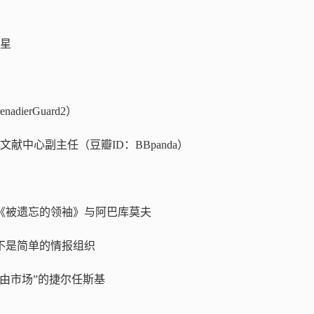
星
ierGuard2）
献中心副主任（豆瓣ID：BBpanda）
《被遗忘的领袖》与阿巴库莫夫
不是简单的情报组织
由市场”的捷尔任斯基