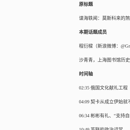
原标题
谍海轶闻：莫斯科来的煞
本期话题成员
程衍樑（新浪微博：@Grenad
沙青青，上海图书馆历史文
时间轴
02:35
俄国文化献礼工程
04:09
契卡从成立伊始就
06:34
彬彬有礼、“支持自
10:49
苏联的政治诅咒