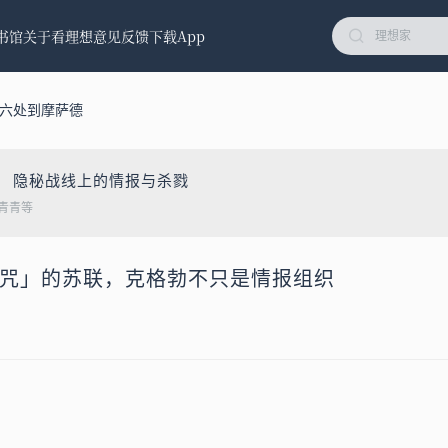
书馆
关于看理想
意见反馈
下载App
情六处到摩萨德
： 隐秘战线上的情报与杀戮
青青等
治诅咒」的苏联，克格勃不只是情报组织