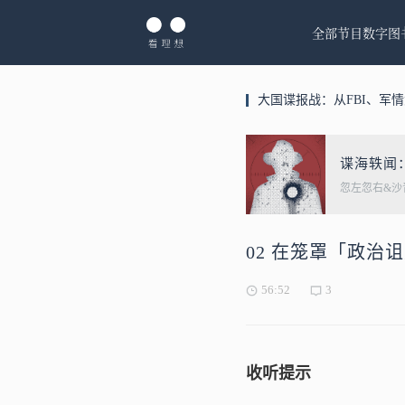
全部节目
数字图
大国谍报战：从FBI、军
谍海轶闻
忽左忽右&沙
02 在笼罩「政
56:52
3
收听提示