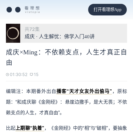
打开看理想App
共72集
成庆 · 人生解忧：佛学入门40讲
成庆×Ming：不依赖支点，人生才真正自
由
01:30:52
15
编辑注：本期番外出自
播客“天才女友外出偷马”
，原标
题：“和成庆聊《金刚经》：悬崖边撒手，是大无畏；不依
赖支点的人生，才真自由”。
比起
上期聊“执着”
，《金刚经》中的“相”与“破相”，要抽象