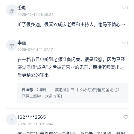
璇璇
1
璇
2025-12-19 08:49:24
听了很多遍，很喜欢成庆老师和主持人。偷马不偷心～
李丽
1
李
2025-07-14 11:07:17
在一档节目中听到老师准备闭关，很是欣慰，因为已经
感觉老师“成名”之后被迫营业的无奈，期待老师复出之
后更精彩的输出
看理想
（编辑）
：成老师新节目《现代视野里的金刚经》
已经上线啦，欢迎收听！
162****2565
1
2026-05-20 11:15:44
这一期是我最喜欢的一期对话，反复听了好多次，感谢