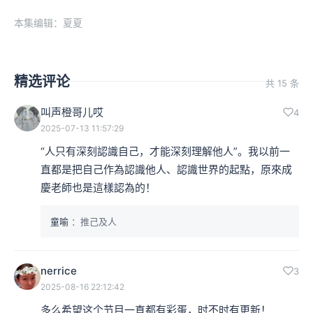
本集编辑：夏夏
精选评论
共 15 条
叫声橙哥儿哎
4
2025-07-13 11:57:29
“人只有深刻認識自己，才能深刻理解他人”。我以前一
直都是把自己作為認識他人、認識世界的起點，原來成
慶老師也是這樣認為的！
童喻
：推己及人
nerrice
3
2025-08-16 22:12:42
多么希望这个节目一直都有彩蛋，时不时有更新！