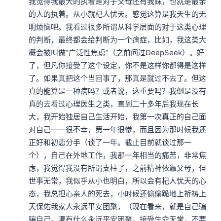
我觉得我最大的执着是对于父母还有我妹，也就是最亲
的人的执着。从小就杞人忧天。感觉这算是我天生的无
明烦恼吧。我看过很多所谓从科学层面的对于这类心理
的判断，最终都会给判断为一个病症，比如，我这类大
概会被叫做“广泛性焦虑”（之前问过DeepSeek）。好
了，但凡你接受了这个设定，你不是这样你都得是这样
了。如果真把这个当回事了，那真是就过不去了。但这
真的能算是一种病吗？或者说，这重要吗？我倒是没有
真的去看过心理医生之类，直到二十多年后我现在长
大，我开始独居自己生活开始，我第一次真正的自己面
对自己——很不幸，第一年很惨，而且因为那时候我还
正好和初恋分手（谈了一年。截止目前就谈过那一
个），自己在外地工作，我那一年相当的痛苦，非常焦
虑，我觉得我没有所谓支柱了，之前精神依靠父母，但
世事无常，我似乎从小也明白，所以会有杞人忧天的心
态，我总担心亲人的死去，小时候还偷偷跪地上祈祷上
天保佑我家人永远平安团聚，（现在看来，就是自己骗
骗自己，哪有什么永远平安团聚，接受生命无常，不要